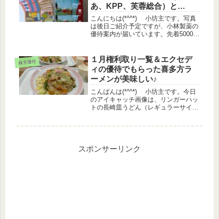
あ、KPP、芙蓉総合）と
TOKAIHDの注文完了
こんにちは(*^^*) 小坊主です。写真
は後日ご紹介予定ですが、小林製薬の
優待案内が届いています。先着5000名
様のアウトレットコースという目新し
い選択肢がありまして、先着と言われ
ると選びたくなる性分です。。。案内
１月権利取り一覧＆エクセデ
株主優待
は昨日届いたので、昨日の...
ィの優待でもらった喜多方ラ
ーメンが美味しい♪
こんばんは(*^^*) 小坊主です。今日
のアイキャッチ画像は、リンガーハッ
トの長崎皿うどん（レギュラーサイ
ズ）です。1月末期限のポイントを使
って、妹とランチしてきました♪ 美味
しかったですが……お腹いっぱいで、
デブまっしぐらです(^-^;...
スポンサーリンク