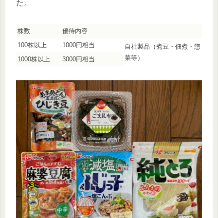
た。
株数
優待内容
100株以上
1000円相当
自社製品（煮豆・佃煮・惣
菜等）
1000株以上
3000円相当