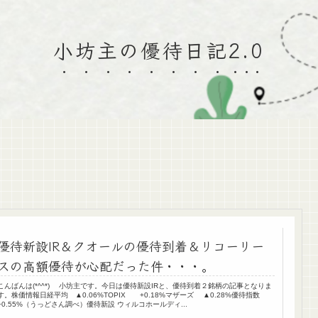
小坊主の優待日記2.0
優待新設IR＆クオールの優待到着＆リコーリー
スの高額優待が心配だった件・・・。
こんばんは(*^^*) 小坊主です。今日は優待新設IRと、優待到着２銘柄の記事となりま
す。株価情報日経平均 ▲0.06%TOPIX +0.18%マザーズ ▲0.28%優待指数
+0.55%（うっどさん調べ）優待新設 ウィルコホールディ...