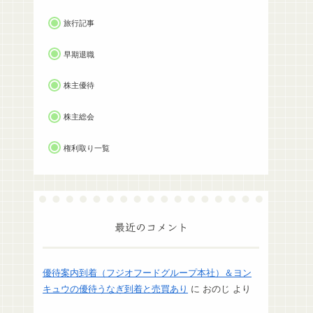
旅行記事
早期退職
株主優待
株主総会
権利取り一覧
最近のコメント
優待案内到着（フジオフードグループ本社）＆ヨン
キュウの優待うなぎ到着と売買あり
に
おのじ
より