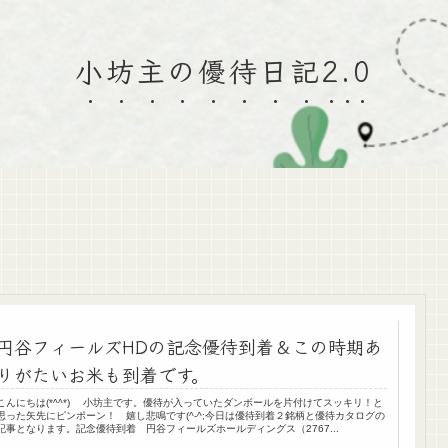
小坊主の優待日記2.0
円谷フィールズHDの記念優待到着＆この時期あ
りがたいお米も到着です。
こんにちは(*^^*) 小坊主です。優待が入っていたダンボールを片付けてスッキリ！と
思った矢先にピンポーン！ 嬉し悲鳴です(^-^;今日は優待到着２銘柄と優待カタログの
記事となります。記念優待到着 円谷フィールズホールディングス（2767...