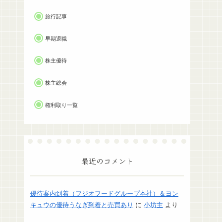
旅行記事
早期退職
株主優待
株主総会
権利取り一覧
最近のコメント
優待案内到着（フジオフードグループ本社）＆ヨン
キュウの優待うなぎ到着と売買あり
に
小坊主
より