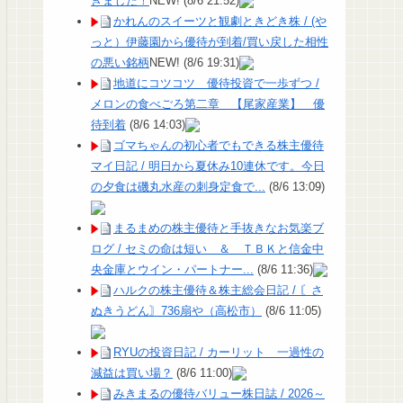
きました！
NEW!
(8/6 21:52)
かれんのスイーツと観劇ときどき株 / (や
っと）伊藤園から優待が到着/買い戻した相性
の悪い銘柄
NEW!
(8/6 19:31)
地道にコツコツ 優待投資で一歩ずつ /
メロンの食べごろ第二章 【尾家産業】 優
待到着
(8/6 14:03)
ゴマちゃんの初心者でもできる株主優待
マイ日記 / 明日から夏休み10連休です。今日
の夕食は磯丸水産の刺身定食で...
(8/6 13:09)
まるまめの株主優待と手抜きなお気楽ブ
ログ / セミの命は短い ＆ ＴＢＫと信金中
央金庫とウイン・パートナー...
(8/6 11:36)
ハルクの株主優待＆株主総会日記 / 〘さ
ぬきうどん〙736扇や（高松市）
(8/6 11:05)
RYUの投資日記 / カーリット 一過性の
減益は買い場？
(8/6 11:00)
みきまるの優待バリュー株日誌 / 2026～