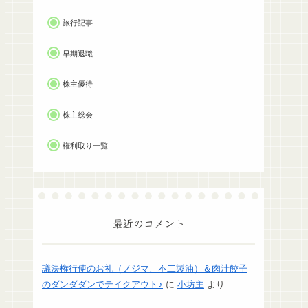
旅行記事
早期退職
株主優待
株主総会
権利取り一覧
最近のコメント
議決権行使のお礼（ノジマ、不二製油）＆肉汁餃子
のダンダダンでテイクアウト♪
に
小坊主
より