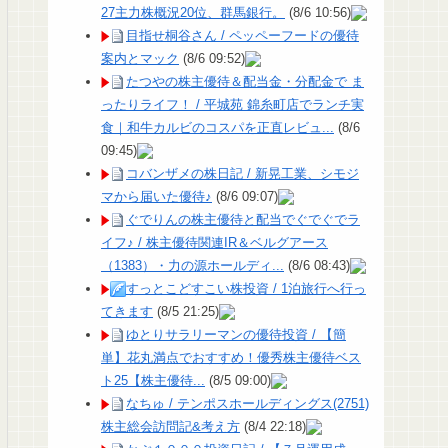
27主力株概況20位、群馬銀行。
(8/6 10:56)
目指せ桐谷さん / ペッペーフードの優待
案内とマック
(8/6 09:52)
たつやの株主優待＆配当金・分配金で ま
ったりライフ！ / 平城苑 錦糸町店でランチ実
食｜和牛カルビのコスパを正直レビュ...
(8/6
09:45)
コバンザメの株日記 / 新晃工業、シモジ
マから届いた優待♪
(8/6 09:07)
ぐでりんの株主優待と配当でぐでぐでラ
イフ♪ / 株主優待関連IR＆ベルグアース
（1383）・力の源ホールディ...
(8/6 08:43)
すっとこどすこい株投資 / 1泊旅行へ行っ
てきます
(8/5 21:25)
ゆとりサラリーマンの優待投資 / 【簡
単】花丸満点でおすすめ！優秀株主優待ベス
ト25【株主優待...
(8/5 09:00)
なちゅ / テンポスホールディングス(2751)
株主総会訪問記&考え方
(8/4 22:18)