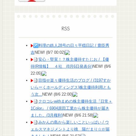
RSS
料理の鉄人28号の日々平穏日記 / 豊臣秀
吉
NEW!
(8/7 00:02)
安心・堅実！？株主優待すたじお / 【優
待IR情報】 ４社 (8月6日発表分)
NEW!
(8/6
22:05)
目指せ楽々優待生活のブログ / (3197すか
いらーくホールディングス)株主優待利用とも
う次...
NEW!
(8/6 22:00)
クロコレwithまめの株主優待生活『日常＋
1Color』 / 6904原田工業から株主優待が届き
ました。(3月権利)
NEW!
(8/6 21:58)
みかんの島から楽しいこといっぱい / ウ
ェルスマネジメントより桃 陽だまり☆が届