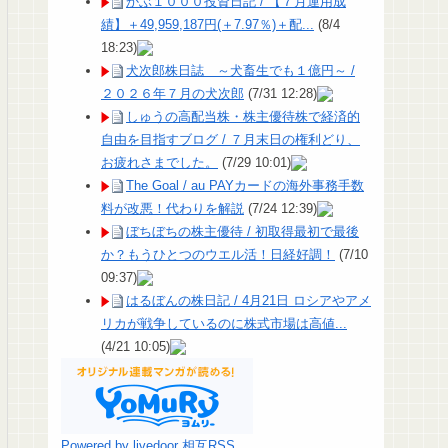
かぶ１０００投資日記 / 【７月運用成
績】＋49,959,187円(＋7.97％)＋配...
(8/4
18:23)
犬次郎株日誌 ～犬畜生でも１億円～ /
２０２６年７月の犬次郎
(7/31 12:28)
しゅうの高配当株・株主優待株で経済的
自由を目指すブログ / ７月末日の権利どり、
お疲れさまでした。
(7/29 10:01)
The Goal / au PAYカードの海外事務手数
料が改悪！代わりを解説
(7/24 12:39)
ぼちぼちの株主優待 / 初取得最初で最後
か？もうひとつのウエル活！日経好調！
(7/10
09:37)
はるぼんの株日記 / 4月21日 ロシアやアメ
リカが戦争しているのに株式市場は高値...
(4/21 10:05)
Powered by livedoor 相互RSS