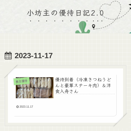
小坊主の優待日記2.0
2023-11-17
優待到着（冷凍きつねうど
株主優待
んと豪華ステーキ肉）＆洋
食入舟さん
2023.11.17