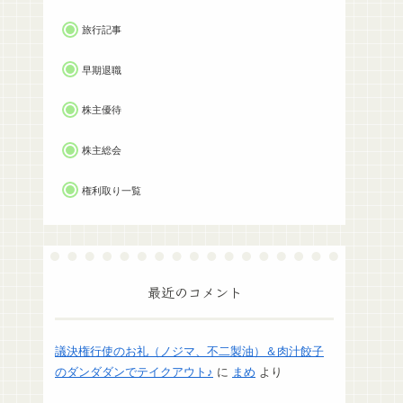
旅行記事
早期退職
株主優待
株主総会
権利取り一覧
最近のコメント
議決権行使のお礼（ノジマ、不二製油）＆肉汁餃子
のダンダダンでテイクアウト♪
に
まめ
より