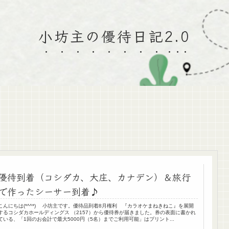
小坊主の優待日記2.0
優待到着（コシダカ、大庄、カナデン）＆旅行
で作ったシーサー到着♪
こんにちは(*^^*) 小坊主です。優待品到着8月権利 『カラオケまねきねこ』を展開
するコシダカホールディングス （2157）から優待券が届きました。券の表面に書かれ
ている、「1回のお会計で最大5000円（5名）までご利用可能」はプリント...