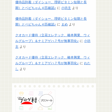
優待品到着（ダイショー、理研ビタミン短期と長
期）とベビちゃん４匹確認♪
に
小坊主
より
優待品到着（ダイショー、理研ビタミン短期と長
期）とベビちゃん４匹確認♪
に
まめ
より
クオカード優待（立花エレテック、椿本興業、ウィ
ルグループ）＆ナミアゲハ７号が無事羽化♪
に
小坊
主
より
クオカード優待（立花エレテック、椿本興業、ウィ
ルグループ）＆ナミアゲハ７号が無事羽化♪
に
わた
し
より