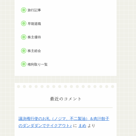
旅行記事
早期退職
株主優待
株主総会
権利取り一覧
最近のコメント
議決権行使のお礼（ノジマ、不二製油）＆肉汁餃子
のダンダダンでテイクアウト♪
に
まめ
より