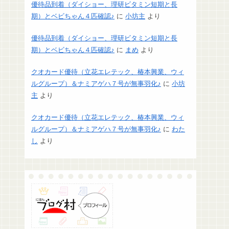
優待品到着（ダイショー、理研ビタミン短期と長
期）とベビちゃん４匹確認♪
に
小坊主
より
優待品到着（ダイショー、理研ビタミン短期と長
期）とベビちゃん４匹確認♪
に
まめ
より
クオカード優待（立花エレテック、椿本興業、ウィ
ルグループ）＆ナミアゲハ７号が無事羽化♪
に
小坊
主
より
クオカード優待（立花エレテック、椿本興業、ウィ
ルグループ）＆ナミアゲハ７号が無事羽化♪
に
わた
し
より