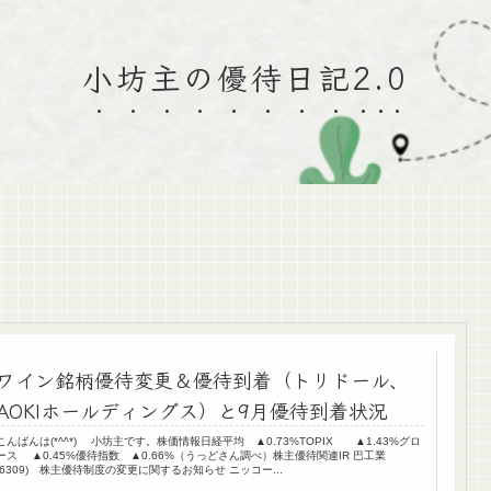
小坊主の優待日記2.0
ワイン銘柄優待変更＆優待到着（トリドール、
AOKIホールディングス）と9月優待到着状況
こんばんは(*^^*) 小坊主です。株価情報日経平均 ▲0.73%TOPIX ▲1.43%グロ
ース ▲0.45%優待指数 ▲0.66%（うっどさん調べ）株主優待関連IR 巴工業
(6309) 株主優待制度の変更に関するお知らせ ニッコー...