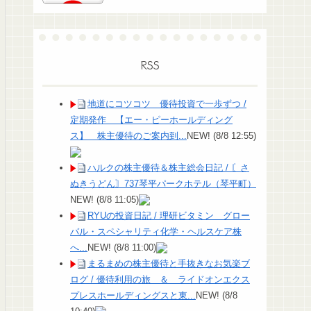
RSS
地道にコツコツ 優待投資で一歩ずつ /
定期発作 【エー・ピーホールディング
ス】 株主優待のご案内到...
NEW!
(8/8 12:55)
ハルクの株主優待＆株主総会日記 / 〘さ
ぬきうどん〙737琴平パークホテル（琴平町）
NEW!
(8/8 11:05)
RYUの投資日記 / 理研ビタミン グロー
バル・スペシャリティ化学・ヘルスケア株
へ...
NEW!
(8/8 11:00)
まるまめの株主優待と手抜きなお気楽ブ
ログ / 優待利用の旅 ＆ ライドオンエクス
プレスホールディングスと東...
NEW!
(8/8