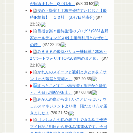
が届きました。(3.9月権...
(8/8 00:53)
安心・堅実！？株主優待すたじお / 【優
待IR情報】 １０社 (8月7日発表分)
(8/7
23:32)
目指せ楽々優待生活のブログ / (9861吉野
家ホールディングス)株主優待利用となぜかこ
の時...
(8/7 22:20)
みきまるの優待バリュー株日誌 / 2026～
27ポートフォリオTOP20銘柄のまとめ。
(8/7
21:10)
かれんのスイーツと観劇ときどき株 / サ
ンリオの落選と売却と。
(8/7 20:36)
すっとこどすこい株投資 / 旅行から帰宅
～。今日も増配が沢山。
(8/7 08:49)
みかんの島から楽しいこといっぱい / ウ
ェルスマネジメントより桃 陽だまり☆が届
きました！
(8/6 21:52)
ゴマちゃんの初心者でもできる株主優待
マイ日記 / 明日から夏休み10連休です。今日