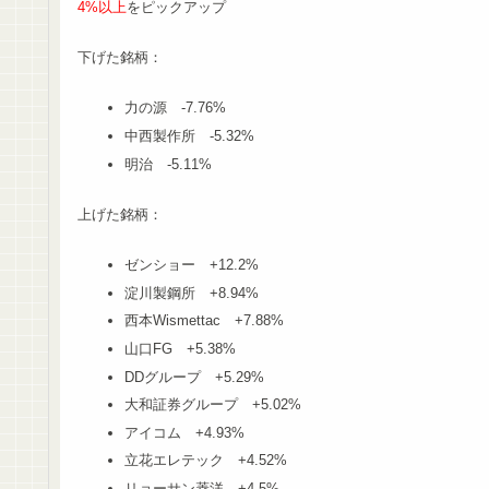
4%以上
をピックアップ
下げた銘柄：
力の源 -7.76%
中西製作所 -5.32%
明治 -5.11%
上げた銘柄：
ゼンショー +12.2%
淀川製鋼所 +8.94%
西本Wismettac +7.88%
山口FG +5.38%
DDグループ +5.29%
大和証券グループ +5.02%
アイコム +4.93%
立花エレテック +4.52%
リョーサン菱洋 +4.5%