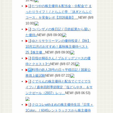
10:40)
たつやの株主優待＆配当金・分配金で ま
ったりライフ！ / とらふぐ亭 「泳ぎとらふぐ
コース」を実食レポ【2026最新】...
NEW!
(8/8
10:00)
コバンザメの株日記 / 日鉄鉱業から届い
た優待♪
NEW!
(8/8 09:00)
ゆとりサラリーマンの優待投資 / 【秋】
10月11月のおすすめ！暮秋株主優待ベスト
25【株主優...
NEW!
(8/8 09:00)
目指せ桐谷さん / ブルドッグソースの優
待とクエスト3つ
NEW!
(8/8 07:25)
料理の鉄人28号の日々平穏日記 / 国家公
務員上級試験
NEW!
(8/8 07:22)
ぐでりんの株主優待と配当でぐでぐでラ
イフ♪ / 森幸四郎季節限定「塩どらやき」＆サ
ンクゼール（2937）レッ...
NEW!
(8/8 06:53)
クロコレwithまめの株主優待生活『日常＋
1Color』 / 6045レントラックスから株主優待