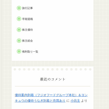
旅行記事
早期退職
株主優待
株主総会
権利取り一覧
最近のコメント
優待案内到着（フジオフードグループ本社）＆ヨン
キュウの優待うなぎ到着と売買あり
に
小坊主
より