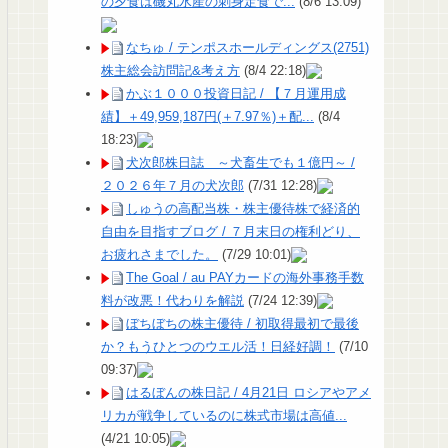
の夕食は磯丸水産の刺身定食で...
(8/6 13:09)
なちゅ / テンポスホールディングス(2751)
株主総会訪問記&考え方
(8/4 22:18)
かぶ１０００投資日記 / 【７月運用成
績】＋49,959,187円(＋7.97％)＋配...
(8/4
18:23)
犬次郎株日誌 ～犬畜生でも１億円～ /
２０２６年７月の犬次郎
(7/31 12:28)
しゅうの高配当株・株主優待株で経済的
自由を目指すブログ / ７月末日の権利どり、
お疲れさまでした。
(7/29 10:01)
The Goal / au PAYカードの海外事務手数
料が改悪！代わりを解説
(7/24 12:39)
ぼちぼちの株主優待 / 初取得最初で最後
か？もうひとつのウエル活！日経好調！
(7/10
09:37)
はるぼんの株日記 / 4月21日 ロシアやアメ
リカが戦争しているのに株式市場は高値...
(4/21 10:05)