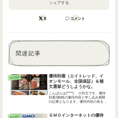
シェアする
X
コメント
関連記事
優待到着（エイトレッド、イ
株主優待
オンモール、全国保証）＆補
欠選挙どうしようかな。
こんばんは(*^^*) 小坊主です。優待
到着3銘柄の優待内容と申し込み期限
の記事となります。優待内容の表を入
れてみました。なかなか思い通りには
いかず(^-^;エイトレッド（3969）3月9
月優待3月権利 エイトレッド
ＧＭＯインターネットの優待
株主優待