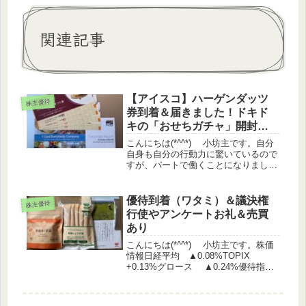
関連記事
【アイスコ】ハーゲンダッツ
株主優待
券到着＆届きました！ドキド
キの「おせちガチャ」開封レ
ポート
こんにちは(*^^*) 小坊主です。自分
自身も自分の行動力に驚いているので
すが、パートで働くことになりまし
た。早速明日からの勤務なので、慣れ
るまではブログの更新が 遅くなって
しまうかもしれません。どうか生暖か
優待到着（ワタミ）＆議決権
株主優待
～く見守っていただけますと幸い...
行使やアンケートお礼＆売買
あり
こんにちは(*^^*) 小坊主です。株価
情報日経平均 ▲0.08%TOPIX
+0.13%グロース ▲0.24%優待指
数 +0.11%（うっどさん調べ）株主
優待関連IR 学究社 株主優待制度の
再開に関するお知らせ じげん 株主