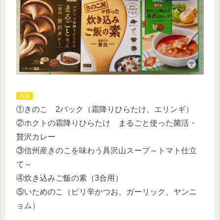
内容
①きのこ 2パック（霜降りひらたけ、エリンギ）
②ホクトの霜降りひらたけ まるごと使った菌活・
贅沢カレー
③信州産きのこを味わう具沢山スープ～トマト仕立
て～
④炊き込みご飯の素（3合用）
⑤いためのこ（ピリ辛かつお、ガーリック、ヤンニ
ョム）