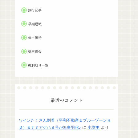
旅行記事
早期退職
株主優待
株主総会
権利取り一覧
最近のコメント
ワインたくさん到着（平和不動産＆ブルーゾーンＨ
Ｄ）＆ナミアゲハ８号が無事羽化♪
に
小坊主
より