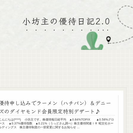
小坊主の優待日記2.0
優待申し込みでラーメン（ハチバン）＆デニー
ズのダイヤモンド会員限定特別デザート♪
こんにちは(*^^*) 小坊主です。株価情報日経平均 ▲0.84%TOPIX ▲0.58%グロ
ース ▲0.37%優待指数 ▲0.21%（うっどさん調べ）株主優待関連ＩＲ 昭文社ホー
ルディングス 株主優待制度の一部変更に関するお知らせ ...