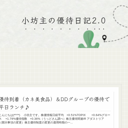
小坊主の優待日記2.0
優待到着（カネ美食品）＆DDグループの優待で
平日ランチ♪
こんにちは(*^^*) 小坊主です。株価情報日経平均 +0.51%TOPIX +0.64%グロー
ス +1.79%優待指数 +0.36%（うっどさん調べ）株主優待関連IR アダストリア
（開示事項の変更）株主優待制度の変更の適用時期の一...