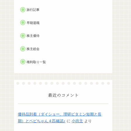
旅行記事
早期退職
株主優待
株主総会
権利取り一覧
最近のコメント
優待品到着（ダイショー、理研ビタミン短期と長
期）とベビちゃん４匹確認♪
に
小坊主
より