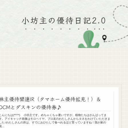
小坊主の優待日記2.0
株主優待関連IR（タマホーム優待拡充！）＆
DCMとダスキンの優待券♪
こんにちは(*^^*) 小坊主です。めちゃくちゃ暑いですが、植物たちはがんばってま
す。アイキャッチ画像はモロヘイヤ。ブロ友のわたしさんからタネをわけていただきま
した♪わたしさんの所は、すでにおひたしで食べれるほど育っていますね！我が家の
成...