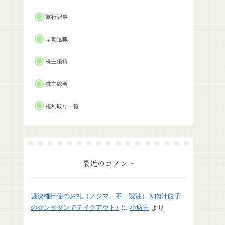
旅行記事
早期退職
株主優待
株主総会
権利取り一覧
最近のコメント
議決権行使のお礼（ノジマ、不二製油）＆肉汁餃子
のダンダダンでテイクアウト♪
に
小坊主
より