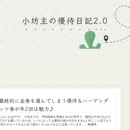
小坊主の優待日記2.0
最終的に金券を選んでしまう優待＆ハーゲンダ
ッツ券が年2回は魅力♪
こんにちは(*^^*) 小坊主です。予約投稿を準備するのが苦手で、優待を片付けながら
ブログを書いているため、いつになっても優待の束が片付きません(;'∀')ここら辺でもう
1回クオカードをまとめて紹介しちゃおうかなとは思っています。。株価情...