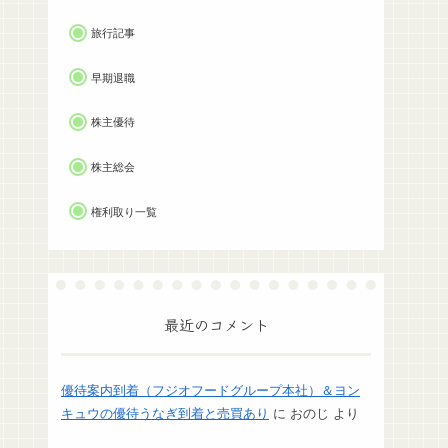
旅行記事
早期退職
株主優待
株主総会
権利取り一覧
最近のコメント
優待案内到着（フジオフードグループ本社）＆ヨン
キュウの優待うなぎ到着と売買あり
に
おのじ
より