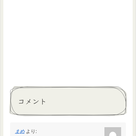
コメント
まめ
より: