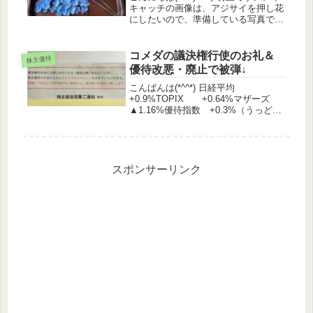
キャッチの画像は、アジサイを押し花
にしたいので、準備している写真で
す。乾燥しやすいように、花芯をピン
セットで取ってみました。今は、四季
報の重し中。うまくできたらブログで
コメダの議決権行使のお礼＆
株主優待
公開します(^-^;株価情報日...
優待改悪・廃止で被弾↓
こんばんは(*^^*) 日経平均
+0.9%TOPIX +0.64%マザーズ
▲1.16%優待指数 +0.3%（うっどさ
ん調べ） ◆ 前日比 ↑122銘柄 ↓65
銘柄 +0.41%NTT(9432)の1対25分割
には驚きまし...
スポンサーリンク