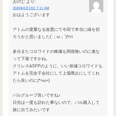
おのじ
より:
2026年6月13日 7:11 AM
おはようございます
アトムの度重なる改悪にて今回で本当に縁を切
ろうかと思いました(´；ω；`)ｳｩｩ
多分またコロワイドの株価も関係無いのに連な
って下落ですかね。
クリレス&SFPのように、いい加減コロワイドも
アトムを完全子会社にして上場廃止にしてくれ
たら良いのに(*>ω<)
パルグループ良いですね♪
日光は一度も訪れた事ないので、パル購入して
旅に出てみたいです