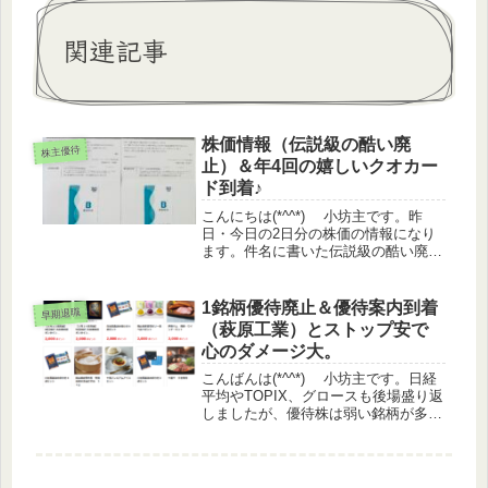
関連記事
株価情報（伝説級の酷い廃
株主優待
止）＆年4回の嬉しいクオカー
ド到着♪
こんにちは(*^^*) 小坊主です。昨
日・今日の2日分の株価の情報になり
ます。件名に書いた伝説級の酷い廃止
の件は、REVOLUTION（8894）とい
う会社のことで、本日優待廃止を発
表、しかもまだ1回も実施していな
1銘柄優待廃止＆優待案内到着
早期退職
い。さらに優待をもらうに...
（萩原工業）とストップ安で
心のダメージ大。
こんばんは(*^^*) 小坊主です。日経
平均やTOPIX、グロースも後場盛り返
しましたが、優待株は弱い銘柄が多か
ったです。株価情報日経平均
+1.5%TOPIX +0.46%グロース
+0.36%優待指数 -0.25%（うっどさ
ん調べ...