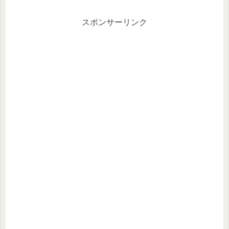
値段１つ302円（税込）とシャトレー
ゼさんは庶民の味方で...
スポンサーリンク