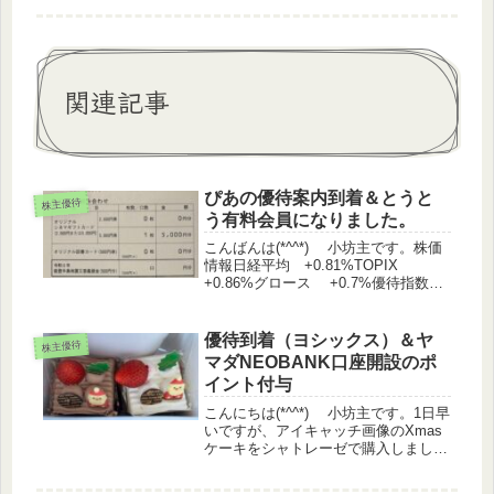
関連記事
ぴあの優待案内到着＆とうと
株主優待
う有料会員になりました。
こんばんは(*^^*) 小坊主です。株価
情報日経平均 +0.81%TOPIX
+0.86%グロース +0.7%優待指数
▲0.03%（うっどさん調べ）株主優待
関連IR 魚喜 株主優待制度の変更に
関するお知らせ保有銘柄◆ 前日比
優待到着（ヨシックス）＆ヤ
株主優待
...
マダNEOBANK口座開設のポ
イント付与
こんにちは(*^^*) 小坊主です。1日早
いですが、アイキャッチ画像のXmas
ケーキをシャトレーゼで購入しまし
た。イチゴとサンタさんものってい
て、幸せな気持ちになります(*^^*)お