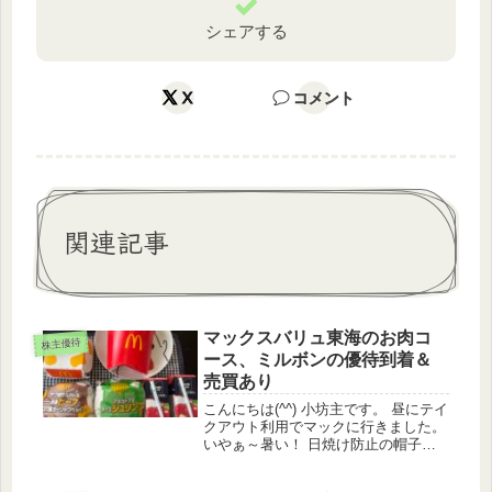
シェアする
X
コメント
関連記事
マックスバリュ東海のお肉コ
株主優待
ース、ミルボンの優待到着＆
売買あり
こんにちは(^^) 小坊主です。 昼にテイ
クアウト利用でマックに行きました。
いやぁ～暑い！ 日焼け防止の帽子に
マスク、冷感パーカーなどを身にまと
っているせいか、さらに暑かった気が