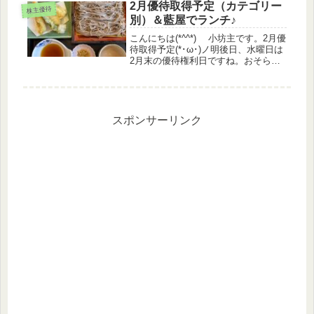
します。期間限定メニューから「ザク
2月優待取得予定（カテゴリー
株主優待
切りポテト＆肉厚ビーフ」と「...
別）＆藍屋でランチ♪
こんにちは(*^^*) 小坊主です。2月優
待取得予定(*･ω･)ノ明後日、水曜日は
2月末の優待権利日ですね。おそらく
変更ないと思いますので、早めに取得
予定をアップしておきます。間違いあ
ったらぜひ教えてくださいね m(_ _)m
カテゴリー別...
スポンサーリンク