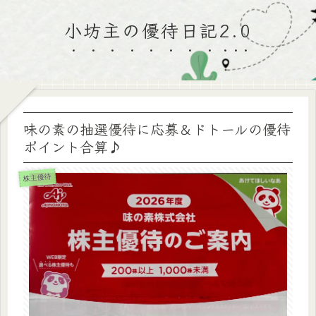
小坊主の優待日記2.0
味の素の抽選優待に応募＆ドトールの優待
ポイント合算♪
株主優待