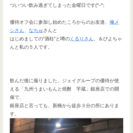
ついつい飲み過ぎてしまった金曜日です(^-^;
優待オフ会に参加し始めたころからのお友達、
俺メ
シさん
、
なちゅ
さんと
はじめましての”酒柱”と噂の
くるりさん
、＆ぴよちゃ
んと私の５人です。
飲んだ後に撮りました。ジェイグループの優待が使
える「九州うまいもんと焼酎 芋蔵」銀座店での開
催で、
銀座店と言っても、新橋から徒歩３分の所にありま
す。