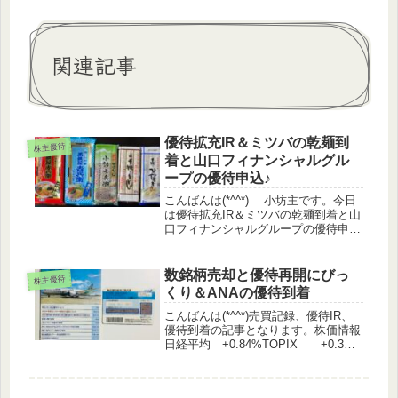
関連記事
優待拡充IR＆ミツバの乾麺到
株主優待
着と山口フィナンシャルグル
ープの優待申込♪
こんばんは(*^^*) 小坊主です。今日
は優待拡充IR＆ミツバの乾麺到着と山
口フィナンシャルグループの優待申込
の記事となります。株価情報日経平
均 +1.23%TOPIX +0.84%マザー
ズ +0.61%優待指数 +0.59%（う
数銘柄売却と優待再開にびっ
株主優待
っど...
くり＆ANAの優待到着
こんばんは(*^^*)売買記録、優待IR、
優待到着の記事となります。株価情報
日経平均 +0.84%TOPIX +0.3%
マザーズ +0.11%優待指数
▲0.02%（うっどさん調べ）日経平均
が、30,093.59円。3万円越え、おめで