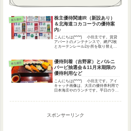
株主優待関連IR（新設あり）
株主優待
＆北海道コカコーラの優待案
内♪
こんにちは(*^^*) 小坊主です。賃貸
アパートのメンテナンスで、網戸2枚
とカーテンレール2か所を取り替えて
いただきました♡ここ数日で、カメム
シが2匹侵入していたので、網戸の隙
間が減ったことで入ってこなくなると
優待到着（吉野家）とバルニ
株主優待
いいなぁと思います・・・・。...
バービ抽選会＆11月末期限の
優待利用など
こんにちは(*^^*) 小坊主です。アイ
キャッチ画像は、大庄の優待券利用で
日本海庄やのランチです。平日のラン
チ時間帯にもかかわらず、予約がたく
さん入っているようで大盛況でした
(*^-^*)♪株価情報日経平均
▲2.4%TOPIX ▲0....
スポンサーリンク