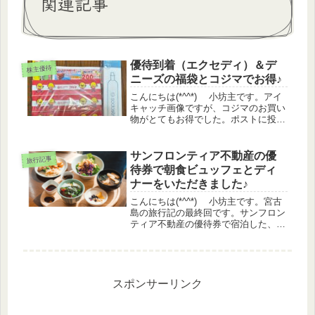
関連記事
優待到着（エクセディ）＆デ
株主優待
ニーズの福袋とコジマでお得♪
こんにちは(*^^*) 小坊主です。アイ
キャッチ画像ですが、コジマのお買い
物がとてもお得でした。ポストに投函
されたチラシでティッシュ3個、2000
円以上のお買い物で500P、来店で
200Pいただきました。お支払いはコ
サンフロンティア不動産の優
旅行記事
ジマの優待券とコジマア...
待券で朝食ビュッフェとディ
ナーをいただきました♪
こんにちは(*^^*) 小坊主です。宮古
島の旅行記の最終回です。サンフロン
ティア不動産の優待券で宿泊した、た
びのホテルlit宮古島のお食事編となり
ます。朝食ビュッフェ我が家は朝食付
きのプランを予約していましたが、現
地で朝食を申し込むことも...
スポンサーリンク