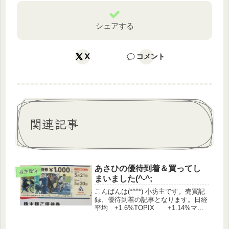
シェアする
X
コメント
関連記事
あさひの優待到着＆買ってし
株主優待
まいました(^-^;
こんばんは(*^^*) 小坊主です。売買記
録、優待到着の記事となります。日経
平均 +1.6%TOPIX +1.14%マザ
ーズ ▲1.11%優待指数 +0.05%
（うっどさん調べ）日経平均が、とて