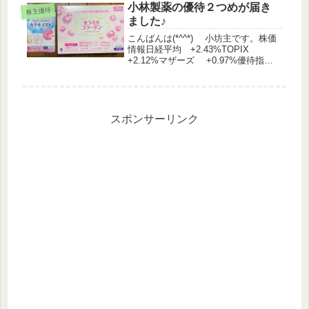
も強いですね。期待して保有株を見る
小林製薬の優待２つめが届き
株主優待
とショボ...
ました♪
こんばんは(*^^*) 小坊主です。株価
情報日経平均 +2.43%TOPIX
+2.12%マザーズ +0.97%優待指
数 +1.05%（うっどさん調べ）保有
銘柄◆ 前日比 ↑169銘柄 ↓30銘
柄 +1.26%４%以上をピ...
スポンサーリンク