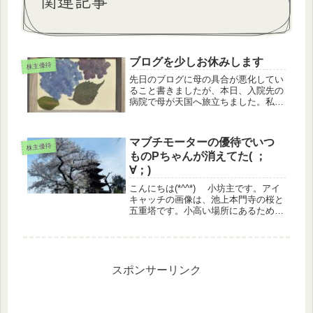
関連記事
ブログを少しお休みします
株主優待
先日のブログに母の具合が悪化してい
ること書きましたが、本日、入院先の
病院で母が天国へ旅立ちました。私が
仕事を退職してからは、実家に多く足
を運ぶこともでき、母とお話したり、
一緒に花束を作ったり、料理を習った
マブチモーターの優待でいつ
り、十分にお別れする時間も取れて、
株主優待
ものPちゃんが消えてた( ；
大...
∀；)
こんにちは(*^^*) 小坊主です。アイ
キャッチの画像は、池上本門寺の桜と
五重塔です。小高い場所にあるため、
今がちょうど満開です。優待品到着
東海カーボン12月権利 東海カーボン
（5301）の優待カタログから選んだ
「滋賀県 中村屋 紅鮭...
スポンサーリンク