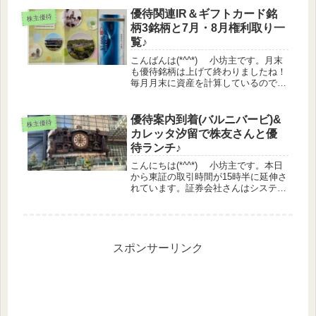
優待関連IR＆ギフトカード銘
株主優待
柄3銘柄と7月・8月権利取り一
覧♪
こんばんは(*^^*) 小坊主です。月末
も優待銘柄は上げて終わりましたね！
毎月月末に資産を計算しているので嬉
しいです(^▽^)株価情報日経平均
+0.88%TOPIX +0.8%マザーズ
▲0.18%優待指数 +0.6%（うっどさ
優待案内到着(バルニバービ)&
株主優待
ん調...
カレッタ汐留で株友さんと優
待ランチ♪
こんにちは(*^^*) 小坊主です。本日
から東証の取引時間が15時半に延伸さ
れています。証券会社さんはシステム
変更などで大変なんですかね(^-^;株価
情報日経平均 +1.11%TOPIX
+0.76%グロース ▲0.3%優待指数
+0...
スポンサーリンク