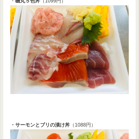
・
磯丸５色丼
（1099円）
・サーモンとブリの漬け丼
（1088円）