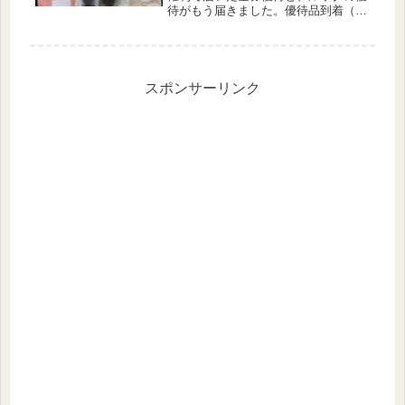
待がもう届きました。優待品到着（金
券各種）12月権利のクオカード等の金
券が到着していますのでまとめて紹介
します。株価下落の影響もあり、配当
のみで利回りが3.9％～...
スポンサーリンク