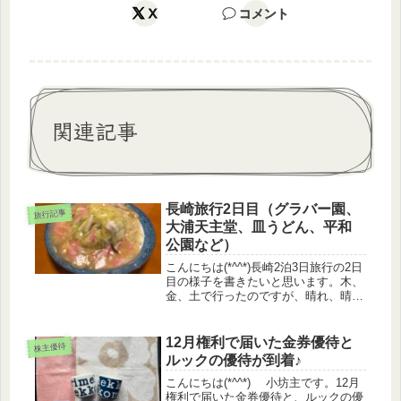
X
コメント
関連記事
長崎旅行2日目（グラバー園、
旅行記事
大浦天主堂、皿うどん、平和
公園など）
こんにちは(*^^*)長崎2泊3日旅行の2日
目の様子を書きたいと思います。木、
金、土で行ったのですが、晴れ、晴
れ、雷雨の予報。何んとか晴れの間に
色々こなしたいと、2日目は詰め込み
すぎな日程になりました。朝食（ホテ
12月権利で届いた金券優待と
株主優待
ルビュッフェ）朝、6時半スタ...
ルックの優待が到着♪
こんにちは(*^^*) 小坊主です。12月
権利で届いた金券優待と、ルックの優