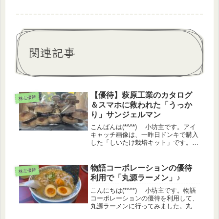
関連記事
【優待】萩原工業のカタログ
株主優待
＆スマホに救われた「うっか
り」サンジェルマン
こんばんは(*^^*) 小坊主です。アイ
キャッチ画像は、一昨日ドンキで購入
した「しいたけ栽培キット」です。昨
日、すでに大きなものを4個収穫した
ばかりなのですが……、暖房の入った
明るい部屋に置いておいたら、残りの
物語コーポレーションの優待
株主優待
きのこ達もみるみるうちに大き...
利用で「丸源ラーメン」♪
こんにちは(*^^*) 小坊主です。物語
コーポレーションの優待を利用して、
丸源ラーメンに行ってみました。丸源
ラーメン初めてみるメニュー。色々あ