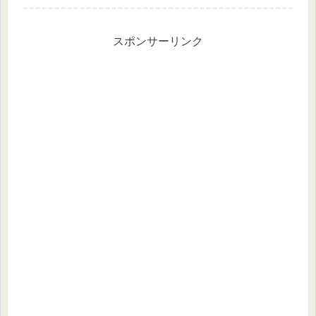
りますね。妹から「肉そば、オスス
メ」と教えてもらっていたので、熟成
醤油「肉そば」をタッチパネル注...
スポンサーリンク