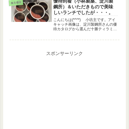
優待到着（小林製薬、淀川製
株主優待
（8613）から山本山の海苔が...
鋼所）＆いただきもので美味
しいランチでしたが・・・。
こんにちは(*^^*) 小坊主です。アイ
キャッチ画像は、淀川製鋼所さんの優
待カタログから選んだ十勝ティラミス
アイスです。７個という数が微妙です
が、ココアパウダーがむせるほど入っ
ており、ほろ苦く好みでした♡株価情
報日経平均 +0.41%TO...
スポンサーリンク