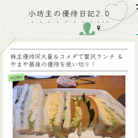
小坊主の優待日記2.0
株主優待IR大量＆コメダで贅沢ランチ ＆
やまや最後の優待を使い切り！
株主優待