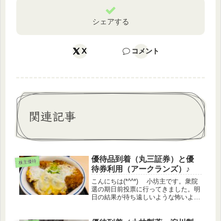
シェアする
X
コメント
関連記事
優待品到着（丸三証券）と優
株主優待
待券利用（アークランズ）♪
こんにちは(*^^*) 小坊主です。衆院
選の期日前投票に行ってきました。明
日の結果が待ち遠しいような怖いよう
な。株をやっている身としては、ソフ
トランディングを願います。優待品到
着 丸三証券３月権利 丸三証券