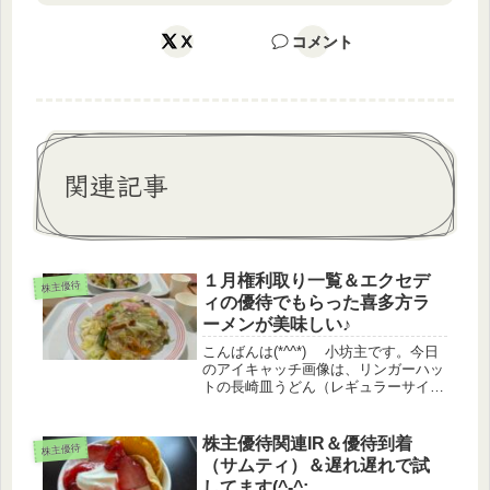
X
コメント
関連記事
１月権利取り一覧＆エクセデ
株主優待
ィの優待でもらった喜多方ラ
ーメンが美味しい♪
こんばんは(*^^*) 小坊主です。今日
のアイキャッチ画像は、リンガーハッ
トの長崎皿うどん（レギュラーサイ
ズ）です。1月末期限のポイントを使
って、妹とランチしてきました♪ 美味
しかったですが……お腹いっぱいで、
株主優待関連IR＆優待到着
株主優待
デブまっしぐらです(^-^;...
（サムティ）＆遅れ遅れで試
してます(^-^;