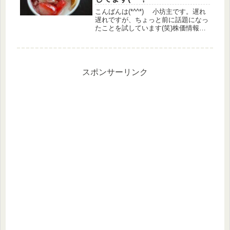
こんばんは(*^^*) 小坊主です。遅れ
遅れですが、ちょっと前に話題になっ
たことを試しています(笑)株価情報日
経平均 +0.23%TOPIX +0.3%グ
ロース ▲1.41%優待指数 +0.19%
（うっどさん調べ）株主優待関連IR
武...
スポンサーリンク