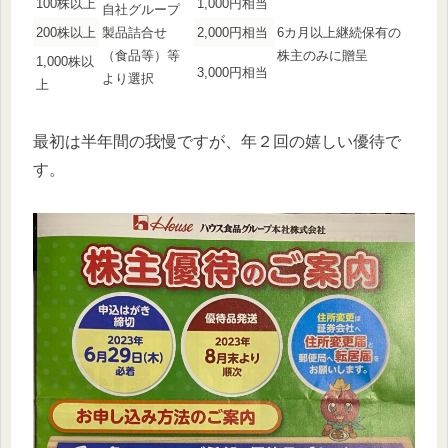
100株以上
1,000円相当
自社グループ
200株以上
製品詰合せ
2,000円相当
6カ月以上継続保有の
（食品等）等
株主のみに贈呈
1,000株以
3,000円相当
より選択
上
最初は半年間の我慢ですが、年２回の嬉しい優待で
す。