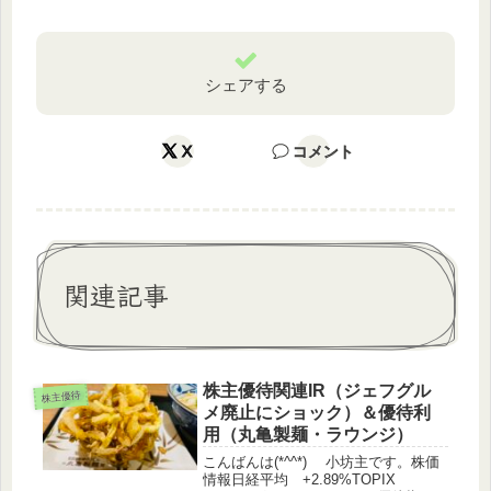
シェアする
X
コメント
関連記事
株主優待関連IR（ジェフグル
株主優待
メ廃止にショック）＆優待利
用（丸亀製麺・ラウンジ）
こんばんは(*^^*) 小坊主です。株価
情報日経平均 +2.89%TOPIX