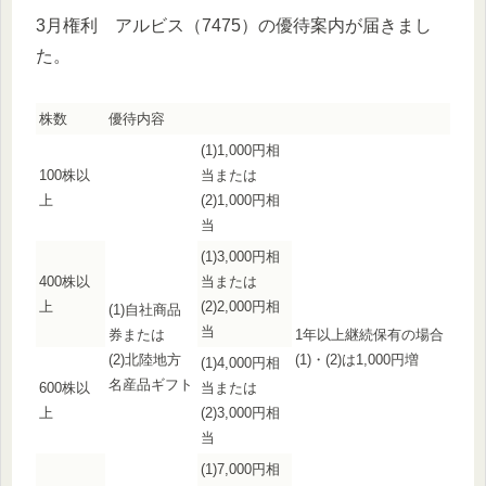
3月権利 アルビス（7475）の優待案内が届きまし
た。
株数
優待内容
(1)1,000円相
100株以
当または
上
(2)1,000円相
当
(1)3,000円相
400株以
当または
上
(2)2,000円相
(1)自社商品
当
券または
1年以上継続保有の場合
(2)北陸地方
(1)・(2)は1,000円増
(1)4,000円相
名産品ギフト
600株以
当または
上
(2)3,000円相
当
(1)7,000円相