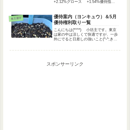
+2.12%グロース +1.54%優待指
数 +0.72%（うっどさん調べ）株主
優待関連IRセグエグループ株式分割及
び株式分割に伴う定款の一部変更並び
優待案内（ヨンキュウ）＆5月
株主優待
に株主優...
優待権利取り一覧
こんにちは(*^^*) 小坊主です。東京
は家の中は涼しくて快適ですが、一歩
外にでると日差しの強いこと(^-^;きゅ
うりの葉は一段と大きく、濃い緑色に
なり、パクチーは8日目で発芽しまし
た！ｵﾒﾃﾞﾄｳ株価情報日経平均
▲0.0%TOPIX ...
スポンサーリンク