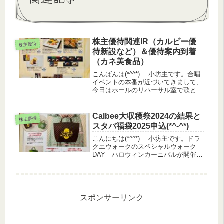
株主優待関連IR（カルビー優
株主優待
待新設など）＆優待案内到着
（カネ美食品）
こんばんは(*^^*) 小坊主です。合唱
イベントの本番が近づいてきまして、
今日はホールのリハーサル室で歌とピ
アノの初合わせ。なかなかノーミスで
弾けなくて(;´Д｀)、本番が恐ろしいで
す。。。株価情報日経平均
Calbee大収穫祭2024の結果と
株主優待
▲2.5%TOPIX ▲1....
スタバ福袋2025申込(*^-^*)
こんにちは(*^^*) 小坊主です。ドラ
クエウォークのスペシャルウォーク
DAY ハロウィンカーニバルが開催さ
れています。午前中に2時間歩きまし
た。寒さ対策をして夕方にも続きをが
んばります。登場するモンスターもカ
ボチャのランタンをもっていて...
スポンサーリンク