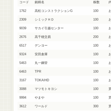
コード
銘柄名
株数
1762
高松コンストラクションG
100
お
2309
シミックＨＤ
100
お
9039
サカイ引越センター
100
お
2676
高千穂交易
200
6517
デンヨー
100
9324
安田倉庫
100
5463
丸一鋼管
100
6463
TPR
100
3167
TOKAIHD
100
3088
マツモトキヨシ
100
9994
やまや
100
3612
ワールド
300