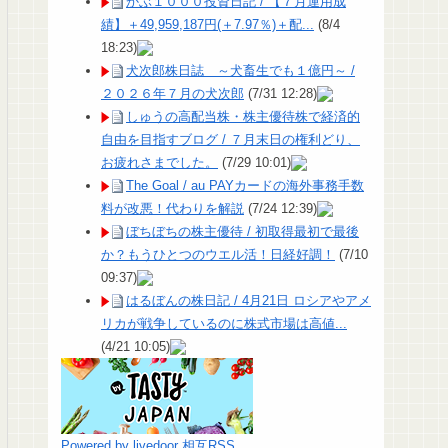
かぶ１０００投資日記 / 【７月運用成
績】＋49,959,187円(＋7.97％)＋配...
(8/4
18:23)
犬次郎株日誌 ～犬畜生でも１億円～ /
２０２６年７月の犬次郎
(7/31 12:28)
しゅうの高配当株・株主優待株で経済的
自由を目指すブログ / ７月末日の権利どり、
お疲れさまでした。
(7/29 10:01)
The Goal / au PAYカードの海外事務手数
料が改悪！代わりを解説
(7/24 12:39)
ぼちぼちの株主優待 / 初取得最初で最後
か？もうひとつのウエル活！日経好調！
(7/10
09:37)
はるぼんの株日記 / 4月21日 ロシアやアメ
リカが戦争しているのに株式市場は高値...
(4/21 10:05)
Powered by livedoor 相互RSS