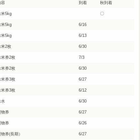
内容
到着
秋到着
米5kg
〇
米5kg
6/16
米5kg
6/13
お米2枚
6/30
お米券2枚
7/3
お米券2枚
6/30
お米券3枚
6/27
お米券3枚
6/12
お水
6/30
買物券
6/27
買物券
6/26
買物券(長期）
6/27