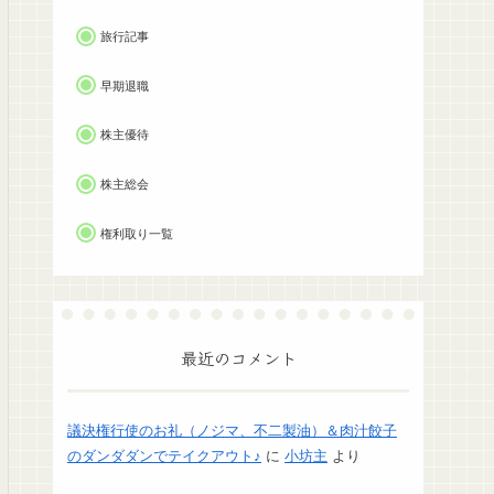
旅行記事
早期退職
株主優待
株主総会
権利取り一覧
最近のコメント
議決権行使のお礼（ノジマ、不二製油）＆肉汁餃子
のダンダダンでテイクアウト♪
に
小坊主
より