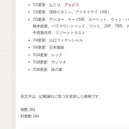
7/1更新 なとり、
アルビス
7/2更新 理研ビタミン、アイケイケイ（4月）
7/3更新 デンヨー、ケーズHD、カーリット、ウィン・
橋本総業、パラマウントベッド、ツツミ、JSP、TBS、
中西製作所、リゾートトラスト
7/4更新 山口フィナンシャル
7/6更新 日本製紙
7/14更新 レック
7/18更新 サンリオ
7/26更新 味の素
赤文字は、記載漏れに気づき追加した銘柄です。
個数 161
到着数 154