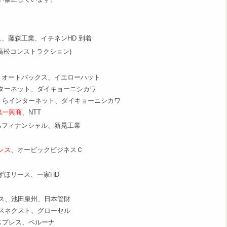
ス、藤森工業、イチネンHD 到着
高松コンストラクション)
、オートバックス、イエローハット
ターネット、ダイキョーニシカワ
くらインターネット、ダイキョーニシカワ
第一興商
、NTT
ちフィナンシャル、新晃工業
レス
、オービックビジネスＣ
ずほリース、一家HD
クス、池田泉州、日本管財
スネクスト、グローセル
スプレス、ベルーナ