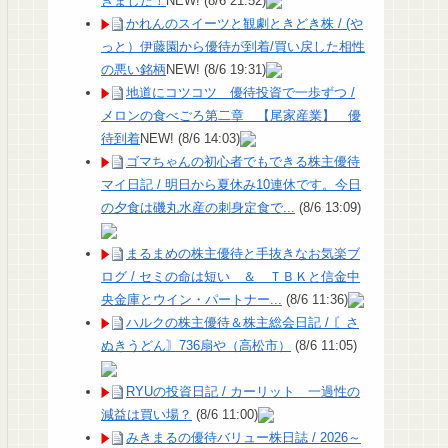
きました！
NEW!
(8/6 21:52)
かれんのスイーツと観劇ときどき株 / (や
っと）伊藤園から優待が到着/買い戻した相性
の悪い銘柄
NEW!
(8/6 19:31)
地道にコツコツ 優待投資で一歩ずつ /
メロンの食べごろ第二章 【尾家産業】 優
待到着
NEW!
(8/6 14:03)
ゴマちゃんの初心者でもできる株主優待
マイ日記 / 明日から夏休み10連休です。今日
の夕食は磯丸水産の刺身定食で...
(8/6 13:09)
まるまめの株主優待と手抜きなお気楽ブ
ログ / セミの命は短い ＆ ＴＢＫと信金中
央金庫とウイン・パートナー...
(8/6 11:36)
ハルクの株主優待＆株主総会日記 / 〘さ
ぬきうどん〙736扇や（高松市）
(8/6 11:05)
RYUの投資日記 / カーリット 一過性の
減益は買い場？
(8/6 11:00)
みきまるの優待バリュー株日誌 / 2026～