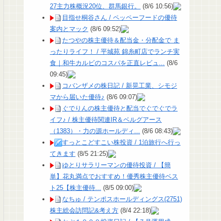
27主力株概況20位、群馬銀行。
(8/6 10:56)
目指せ桐谷さん / ペッペーフードの優待
案内とマック
(8/6 09:52)
たつやの株主優待＆配当金・分配金で ま
ったりライフ！ / 平城苑 錦糸町店でランチ実
食｜和牛カルビのコスパを正直レビュ...
(8/6
09:45)
コバンザメの株日記 / 新晃工業、シモジ
マから届いた優待♪
(8/6 09:07)
ぐでりんの株主優待と配当でぐでぐでラ
イフ♪ / 株主優待関連IR＆ベルグアース
（1383）・力の源ホールディ...
(8/6 08:43)
すっとこどすこい株投資 / 1泊旅行へ行っ
てきます
(8/5 21:25)
ゆとりサラリーマンの優待投資 / 【簡
単】花丸満点でおすすめ！優秀株主優待ベス
ト25【株主優待...
(8/5 09:00)
なちゅ / テンポスホールディングス(2751)
株主総会訪問記&考え方
(8/4 22:18)