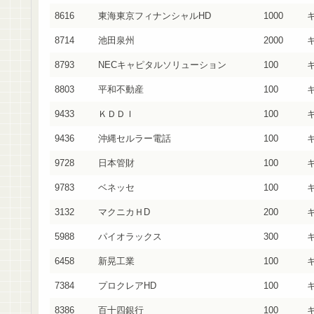
8616
東海東京フィナンシャルHD
1000
8714
池田泉州
2000
8793
NECキャピタルソリューション
100
8803
平和不動産
100
9433
ＫＤＤＩ
100
9436
沖縄セルラー電話
100
9728
日本管財
100
9783
ベネッセ
100
3132
マクニカＨD
200
5988
パイオラックス
300
6458
新晃工業
100
7384
プロクレアHD
100
8386
百十四銀行
100