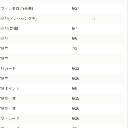
ギフトカタログ(長期)
6/27
特産品(ドレッシング等)
〇
産品(乾麺)
6/7
特産品
6/6
買物券
7/3
買物券
自社カード
6/12
買物券
6/26
買物ポイント
6/8
買物割引券
6/15
買物割引券
6/26
ギフトカード
6/26