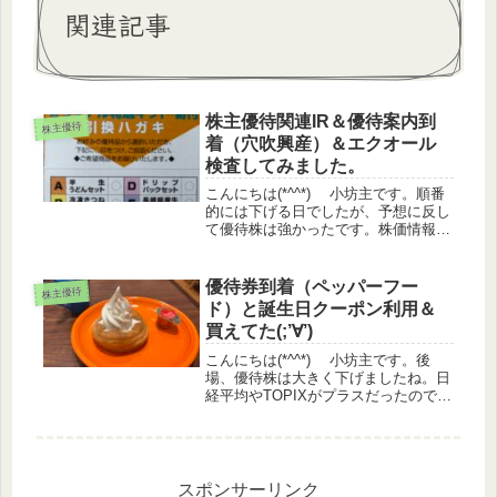
関連記事
株主優待関連IR＆優待案内到
株主優待
着（穴吹興産）＆エクオール
検査してみました。
こんにちは(*^^*) 小坊主です。順番
的には下げる日でしたが、予想に反し
て優待株は強かったです。株価情報日
経平均 +0.22%TOPIX +0.39%グ
ロース ▲0.48%優待指数 +0.4%
（うっどさん調べ）株主優待関連IR
優待券到着（ペッパーフー
株主優待
ウェ...
ド）と誕生日クーポン利用＆
買えてた(;’∀’)
こんにちは(*^^*) 小坊主です。後
場、優待株は大きく下げましたね。日
経平均やTOPIXがプラスだったので、
上げてるものかと油断して保有株を見
てショック（涙）そして、少し下で指
値していたつもりの注文が、予想外に
買えてた(;'∀')株価情...
スポンサーリンク