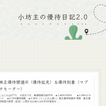
小坊主の優待日記2.0
株主優待関連IR（優待拡充）＆優待到着（マブ
チモーター）
こんにちは(*^^*) 小坊主です。株価情報日経平均 ▲1.96%TOPIX ▲1.08%グロ
ース ▲0.74%優待指数 ▲0.36%（うっどさん調べ）株主優待関連IR 博展 株主優
待制度の変更（拡充）に関するお知らせ4月3日発表分 ...