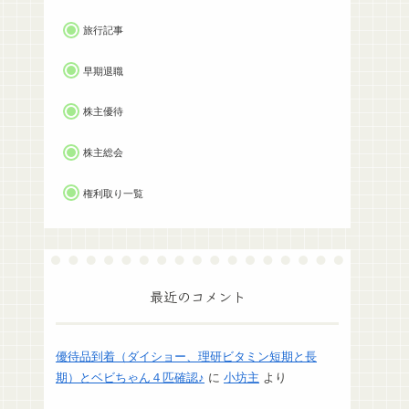
旅行記事
早期退職
株主優待
株主総会
権利取り一覧
最近のコメント
優待品到着（ダイショー、理研ビタミン短期と長
期）とベビちゃん４匹確認♪
に
小坊主
より