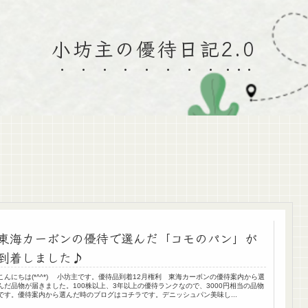
小坊主の優待日記2.0
東海カーボンの優待で選んだ「コモのパン」が
到着しました♪
こんにちは(*^^*) 小坊主です。優待品到着12月権利 東海カーボンの優待案内から選
んだ品物が届きました。100株以上、3年以上の優待ランクなので、3000円相当の品物
です。優待案内から選んだ時のブログはコチラです。デニッシュパン美味し...