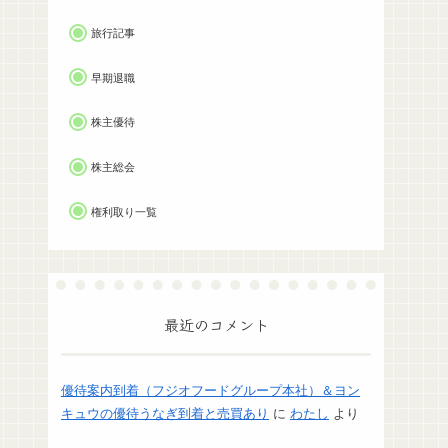
旅行記事
早期退職
株主優待
株主総会
権利取り一覧
最近のコメント
優待案内到着（フジオフードグループ本社）＆ヨン
キュウの優待うなぎ到着と売買あり
に
わたし
より