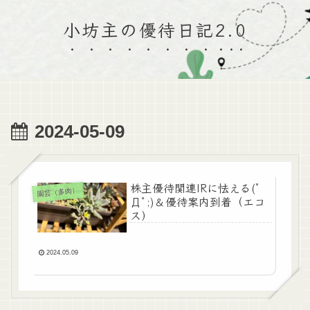
小坊主の優待日記2.0
2024-05-09
株主優待関連IRに怯える(ﾟ
園芸（多肉）
Дﾟ;)＆優待案内到着（エコ
ス）
2024.05.09