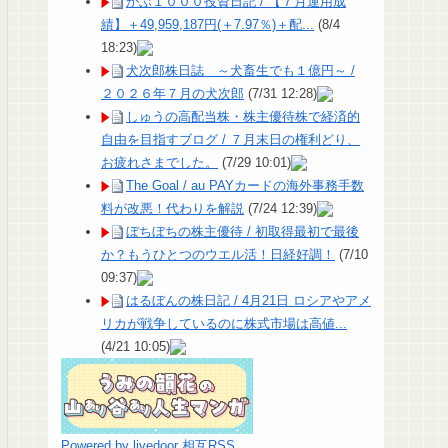
かぶ１０００投資日記 / 【７月運用成
績】＋49,959,187円(＋7.97％)＋配...
(8/4
18:23)
犬次郎株日誌 ～犬畜生でも１億円～ /
２０２６年７月の犬次郎
(7/31 12:28)
しゅうの高配当株・株主優待株で経済的
自由を目指すブログ / ７月末日の権利どり、
お疲れさまでした。
(7/29 10:01)
The Goal / au PAYカードの海外事務手数
料が改悪！代わりを解説
(7/24 12:39)
ぼちぼちの株主優待 / 初取得最初で最後
か？もうひとつのウエル活！日経好調！
(7/10
09:37)
はるぼんの株日記 / 4月21日 ロシアやアメ
リカが戦争しているのに株式市場は高値...
(4/21 10:05)
Powered by livedoor 相互RSS