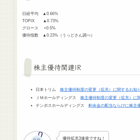
日経平均 ▲0.66%
TOPIX ▲0.73%
グロース +0.5%
優待指数 ▲0.23%（うっどさん調べ）
株主優待関連IR
日本トリム
株主優待制度の変更（拡充）に関するお知
ＪＭホールディングス
株主優待制度の変更（拡充）に
テンポスホールディングス
剰余金の配当ならびに株主
優待拡充3連発ですね！