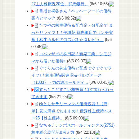
27主力株概況20位、群馬銀行。
(8/6 10:56)
目指せ桐谷さん / ペッペーフードの優待
案内とマック
(8/6 09:52)
たつやの株主優待＆配当金・分配金で ま
ったりライフ！ / 平城苑 錦糸町店でランチ実
食｜和牛カルビのコスパを正直レビュ...
(8/6
09:45)
コバンザメの株日記 / 新晃工業、シモジ
マから届いた優待♪
(8/6 09:07)
ぐでりんの株主優待と配当でぐでぐでラ
イフ♪ / 株主優待関連IR＆ベルグアース
（1383）・力の源ホールディ...
(8/6 08:43)
すっとこどすこい株投資 / 1泊旅行へ行っ
てきます
(8/5 21:25)
ゆとりサラリーマンの優待投資 / 【簡
単】花丸満点でおすすめ！優秀株主優待ベス
ト25【株主優待...
(8/5 09:00)
なちゅ / テンポスホールディングス(2751)
株主総会訪問記&考え方
(8/4 22:18)