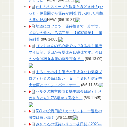
きました！
NEW!
(8/6 21:52)
かれんのスイーツと観劇ときどき株 / (や
っと）伊藤園から優待が到着/買い戻した相性
の悪い銘柄
NEW!
(8/6 19:31)
地道にコツコツ 優待投資で一歩ずつ /
メロンの食べごろ第二章 【尾家産業】 優
待到着
(8/6 14:03)
ゴマちゃんの初心者でもできる株主優待
マイ日記 / 明日から夏休み10連休です。今日
の夕食は磯丸水産の刺身定食で...
(8/6 13:09)
まるまめの株主優待と手抜きなお気楽ブ
ログ / セミの命は短い ＆ ＴＢＫと信金中
央金庫とウイン・パートナー...
(8/6 11:36)
ハルクの株主優待＆株主総会日記 / 〘さ
ぬきうどん〙736扇や（高松市）
(8/6 11:05)
RYUの投資日記 / カーリット 一過性の
減益は買い場？
(8/6 11:00)
みきまるの優待バリュー株日誌 / 2026～