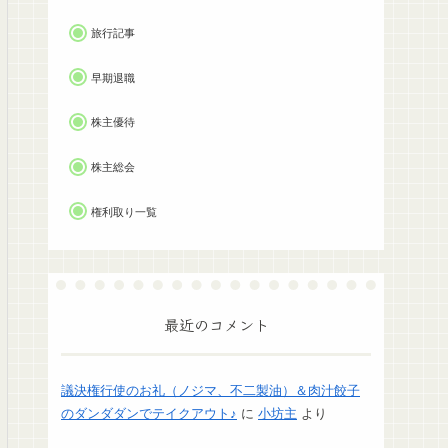
旅行記事
早期退職
株主優待
株主総会
権利取り一覧
最近のコメント
議決権行使のお礼（ノジマ、不二製油）＆肉汁餃子
のダンダダンでテイクアウト♪
に
小坊主
より