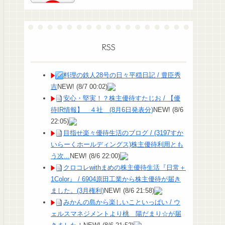
RSS
料理の鉄人28号の日々平穏日記 / 豊臣秀
吉
NEW!
(8/7 00:02)
安心・堅実！？株主優待すたじお / 【優
待IR情報】 ４社 (8月6日発表分)
NEW!
(8/6
22:05)
目指せ楽々優待生活のブログ / (3197すか
いらーくホールディングス)株主優待利用とも
う次...
NEW!
(8/6 22:00)
クロコレwithまめの株主優待生活『日常＋
1Color』 / 6904原田工業から株主優待が届き
ました。(3月権利)
NEW!
(8/6 21:58)
みかんの島から楽しいこといっぱい / ウ
ェルスマネジメントより桃 陽だまり☆が届