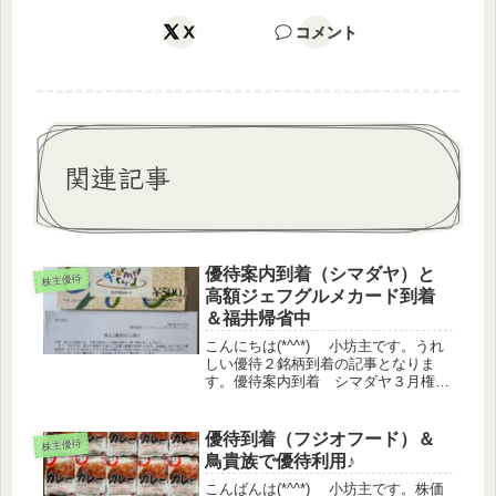
X
コメント
関連記事
優待案内到着（シマダヤ）と
株主優待
高額ジェフグルメカード到着
＆福井帰省中
こんにちは(*^^*) 小坊主です。うれ
しい優待２銘柄到着の記事となりま
す。優待案内到着 シマダヤ３月権
利 シマダヤの優待案内が届きました
（6/20)昨年上場したばかりの会社
で、今回が初めての優待になります。
優待到着（フジオフード）＆
株主優待
シマダヤ （250A）株価 1...
鳥貴族で優待利用♪
こんばんは(*^^*) 小坊主です。株価