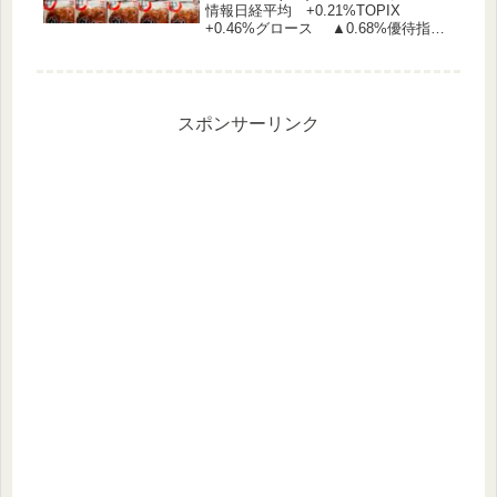
情報日経平均 +0.21%TOPIX
+0.46%グロース ▲0.68%優待指
数 +0.2%（うっどさん調べ）株主優
待関連IR エルテス 株主優待制度に
関するお知らせ 石光商事 長期保有
株主優待...
スポンサーリンク