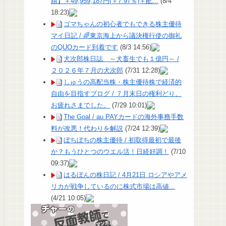
績】＋49,959,187円(＋7.97％)＋配...
(8/4
18:23)
ゴマちゃんの初心者でもできる株主優待
マイ日記 / 🌈東京海上から議決権行使の御礼
のQUOカード到着です
(8/3 14:56)
犬次郎株日誌 ～犬畜生でも１億円～ /
２０２６年７月の犬次郎
(7/31 12:28)
しゅうの高配当株・株主優待株で経済的
自由を目指すブログ / ７月末日の権利どり、
お疲れさまでした。
(7/29 10:01)
The Goal / au PAYカードの海外事務手数
料が改悪！代わりを解説
(7/24 12:39)
ぼちぼちの株主優待 / 初取得最初で最後
か？もうひとつのウエル活！日経好調！
(7/10
09:37)
はるぼんの株日記 / 4月21日 ロシアやアメ
リカが戦争しているのに株式市場は高値...
(4/21 10:05)