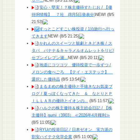
サー...
NEW!
(8/5 22:00)
安心・堅実！？株主優待すたじお / 【優
待IR情報】 ７社 (8月5日発表分)
NEW!
(8/5
21:53)
すっとこどすこい株投資 / 1泊旅行へ行っ
てきます
NEW!
(8/5 21:25)
かれんのスイーツと観劇ときどき株 / ス
タバ バナナ＆キャラメルオムレットをリピ/
セブンイレブン瀬...
NEW!
(8/5 20:11)
地道にコツコツ 優待投資で一歩ずつ /
メロンの食べごろ 【テイ・エステック】
選択した優待品
(8/5 13:54)
まるまめの株主優待と手抜きなお気楽ブ
ログ / 夏っぽくなってきた ＆ なとりとＰ
ＩＬＬＡＲの優待とイオンの...
(8/5 11:57)
ハルクの株主優待＆株主総会日記 / 【株
主優待】gumi（3903） ≪2026年4月権利≫
(8/5 11:05)
RYUの投資日記 / 日本ゼオン 実力派の
割安ハイテク化学企業
(8/5 11:00)