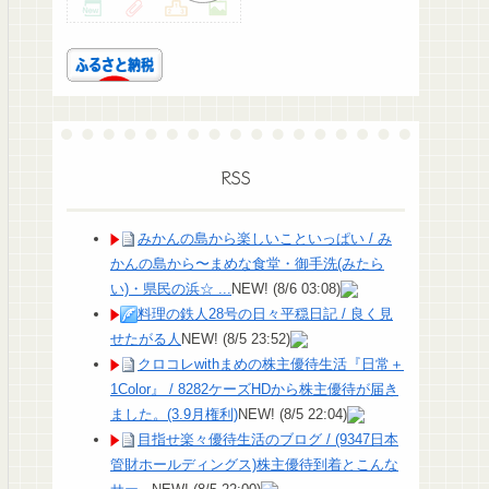
RSS
みかんの島から楽しいこといっぱい / み
かんの島から〜まめな食堂・御手洗(みたら
い)・県民の浜☆ ...
NEW!
(8/6 03:08)
料理の鉄人28号の日々平穏日記 / 良く見
せたがる人
NEW!
(8/5 23:52)
クロコレwithまめの株主優待生活『日常＋
1Color』 / 8282ケーズHDから株主優待が届き
ました。(3.9月権利)
NEW!
(8/5 22:04)
目指せ楽々優待生活のブログ / (9347日本
管財ホールディングス)株主優待到着とこんな