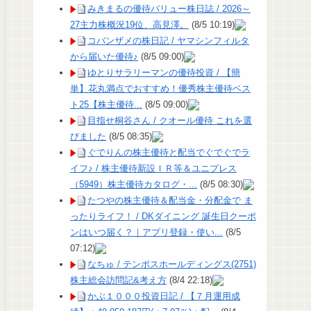
みきまるの優待バリュー株日誌 / 2026～
27主力株概況19位、高見澤。
(8/5 10:19)
コバンザメの株日記 / ヤマシンフィルタ
から届いた優待♪
(8/5 09:00)
ゆとりサラリーマンの優待投資 / 【簡
単】花丸満点でおすすめ！優秀株主優待ベス
ト25【株主優待...
(8/5 09:00)
目指せ桐谷さん / クオール優待 これを選
びました
(8/5 08:35)
ぐでりんの株主優待と配当でぐでぐでラ
イフ♪ / 株主優待新設ＩＲ等＆ユニプレス
（5949）株主優待カタログ・...
(8/5 08:30)
たつやの株主優待＆配当金・分配金で ま
ったりライフ！ / DKダイニング 誕生日クーポ
ンはいつ届く？｜アプリ登録・使い...
(8/5
07:12)
なちゅ / テンポスホールディングス(2751)
株主総会訪問記&考え方
(8/4 22:18)
かぶ１０００投資日記 / 【７月運用成