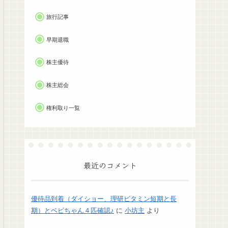
旅行記事
早期退職
株主優待
株主総会
権利取り一覧
最近のコメント
優待品到着（ダイショー、理研ビタミン短期と長
期）とベビちゃん４匹確認♪
に
小坊主
より