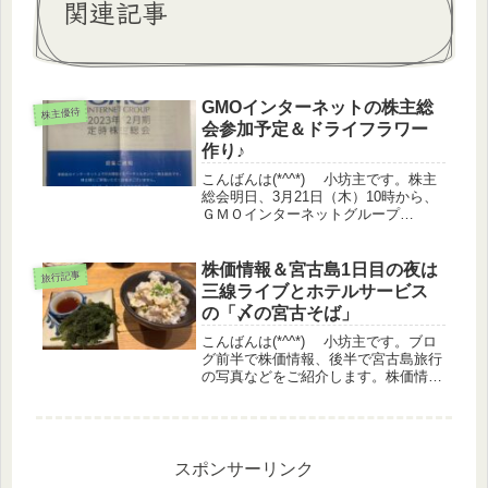
関連記事
GMOインターネットの株主総
株主優待
会参加予定＆ドライフラワー
作り♪
こんばんは(*^^*) 小坊主です。株主
総会明日、3月21日（木）10時から、
ＧＭＯインターネットグループ
（9449）の株主総会が開催されます。
インターネット上でのみ開催するバー
チャルオンリー株主総会だそうです。
株価情報＆宮古島1日目の夜は
旅行記事
明日は10時にパソコンの...
三線ライブとホテルサービス
の「〆の宮古そば」
こんばんは(*^^*) 小坊主です。ブロ
グ前半で株価情報、後半で宮古島旅行
の写真などをご紹介します。株価情報
日経平均 +0.32%TOPIX +0.08%
グロース ▲0.53%優待指数
+0.12%（うっどさん調べ）株主優待
関連IR場...
スポンサーリンク