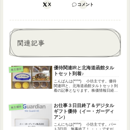
X
コメント
関連記事
優待関連IRと北海道函館タル
株主優待
トセット到着♪
こんばんは(*^^*) 小坊主です。優待
関連IRと、北海道函館タルトセット到
着の記事となります。株価情報日経平
均 +0.18%TOPIX +0.32%マザー
ズ +0.06%優待指数 +0.31%（う
っどさん調べ）保有銘柄◆ 前日比 ...
お仕事３日目終了＆デジタル
株主優待
ギフト優待（イー・ガーディ
アン）
こんにちは(*^^*) 小坊主です。パー
ト3日目、無事終了！ ・・・ですが、