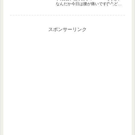
なんだか今日は腰が痛いです(^-^;どん
なパートかまだ詳しくは明かしていま
せんが、お客様対応のあるサービス業
をしています。 顔と名前を覚えると
スムーズに進む仕事な...
スポンサーリンク