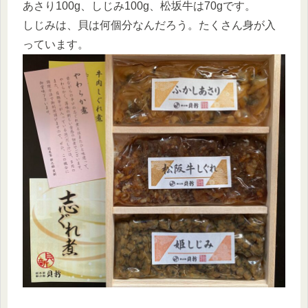
あさり100g、しじみ100g、松坂牛は70gです。
しじみは、貝は何個分なんだろう。たくさん身が入
っています。