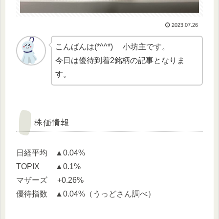
2023.07.26
こんばんは(*^^*) 小坊主です。
今日は優待到着2銘柄の記事となりま
す。
株価情報
日経平均 ▲0.04%
TOPIX ▲0.1%
マザーズ +0.26%
優待指数 ▲0.04%（うっどさん調べ）