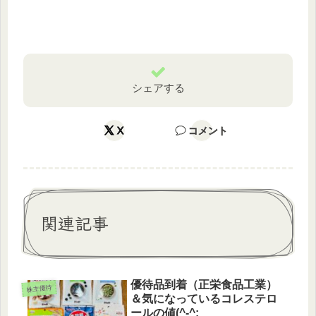
シェアする
X
コメント
関連記事
優待品到着（正栄食品工業）
株主優待
＆気になっているコレステロ
ールの値(^-^;