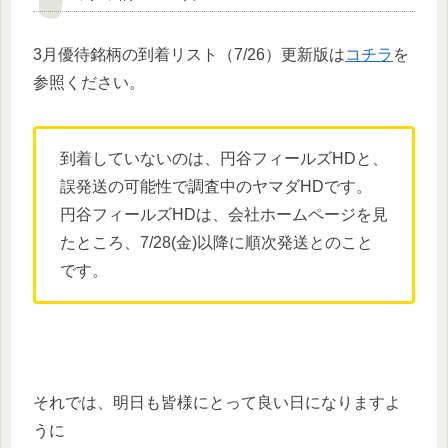
3月優待銘柄の到着リスト（7/26）更新版は
コチラ
を
参照ください。
到着していないのは、円谷フィールズHDと、
誤発送の可能性で調査中のヤマダHDです。
円谷フィールズHDは、会社ホームページを見
たところ、7/28(金)以降に順次発送とのこと
です。
それでは、明日も皆様にとって良い日になりますよ
うに