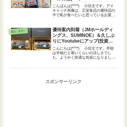
こんばんは(*^^*) 小坊主です。アイ
キャッチ画像は、正栄食品の優待品の
中で私が食べたいと思っているお菓子
です。人それぞれ。好みが分かれそう
ですね。株価情報日経平均
▲0.14%TOPIX ▲0.32%グロース
優待案内到着（JMホールディ
園芸（多肉）
+0.53%優待指数...
ングス、SUMINOE）＆久しぶ
りにYoutubeにアップ(投資ネ
タじゃないけど）
こんにちは(*^^*) 小坊主です。早朝
は半袖だと寒いくらいの涼しさでし
た。ようやく快適な気候になりました
ね！そして今日も午前中にキアゲハが
羽化したのですが、その様子を
YoutubeにUPしてみました。きちんと
編集したいけど技術とやる気な...
スポンサーリンク