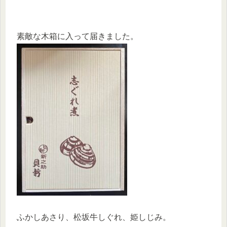
素敵な木箱に入って届きました。
ふかしあさり、松坂牛しぐれ、姫しじみ。