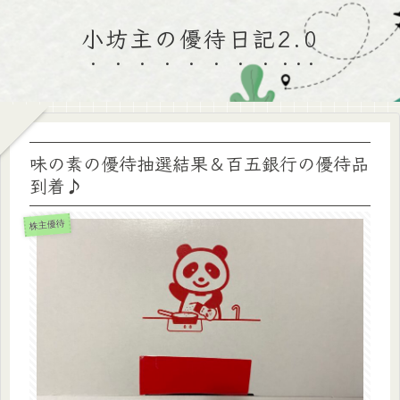
小坊主の優待日記2.0
味の素の優待抽選結果＆百五銀行の優待品
到着♪
株主優待