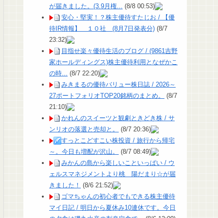
が届きました。(3.9月権...
(8/8 00:53)
安心・堅実！？株主優待すたじお / 【優
待IR情報】 １０社 (8月7日発表分)
(8/7
23:32)
目指せ楽々優待生活のブログ / (9861吉野
家ホールディングス)株主優待利用となぜかこ
の時...
(8/7 22:20)
みきまるの優待バリュー株日誌 / 2026～
27ポートフォリオTOP20銘柄のまとめ。
(8/7
21:10)
かれんのスイーツと観劇ときどき株 / サ
ンリオの落選と売却と。
(8/7 20:36)
すっとこどすこい株投資 / 旅行から帰宅
～。今日も増配が沢山。
(8/7 08:49)
みかんの島から楽しいこといっぱい / ウ
ェルスマネジメントより桃 陽だまり☆が届
きました！
(8/6 21:52)
ゴマちゃんの初心者でもできる株主優待
マイ日記 / 明日から夏休み10連休です。今日