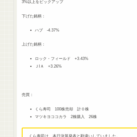
3%以上をピックアップ
下げた銘柄：
ハブ -4.37%
上げた銘柄：
ロック・フィールド +3.43%
ＪIＡ +3.26%
売買：
くら寿司 100株売却 計０株
マツキヨココカラ 2株購入 26株
くら寿司は、本日決算発表と勘違いしていました。