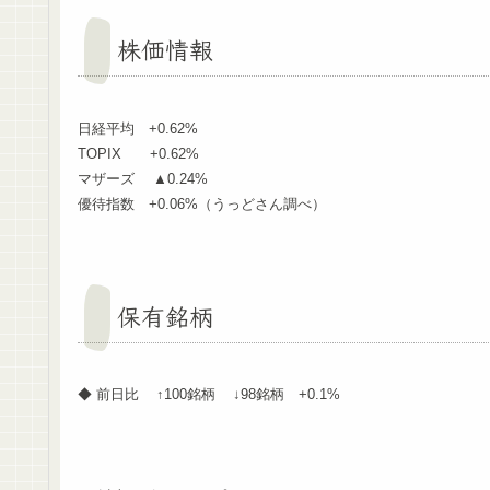
株価情報
日経平均 +0.62%
TOPIX +0.62%
マザーズ ▲0.24%
優待指数 +0.06%（うっどさん調べ）
保有銘柄
◆ 前日比 ↑100銘柄 ↓98銘柄 +0.1%