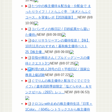
10:40)
たつやの株主優待＆配当金・分配金で ま
ったりライフ！ / とらふぐ亭 「泳ぎとらふぐ
コース」を実食レポ【2026最新】...
NEW!
(8/8
10:00)
コバンザメの株日記 / 日鉄鉱業から届い
た優待♪
NEW!
(8/8 09:00)
ゆとりサラリーマンの優待投資 / 【秋】
10月11月のおすすめ！暮秋株主優待ベスト
25【株主優...
NEW!
(8/8 09:00)
目指せ桐谷さん / ブルドッグソースの優
待とクエスト3つ
NEW!
(8/8 07:25)
料理の鉄人28号の日々平穏日記 / 国家公
務員上級試験
NEW!
(8/8 07:22)
ぐでりんの株主優待と配当でぐでぐでラ
イフ♪ / 森幸四郎季節限定「塩どらやき」＆サ
ンクゼール（2937）レッ...
NEW!
(8/8 06:53)
クロコレwithまめの株主優待生活『日常＋
1Color』 / 6045レントラックスから株主優待