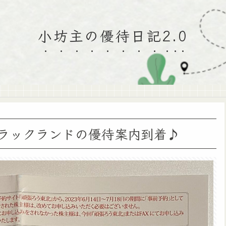
小坊主の優待日記2.0
待ラックランドの優待案内到着♪