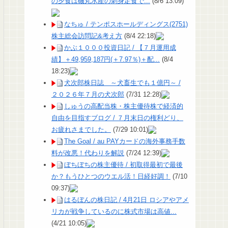
の夕食は磯丸水産の刺身定食で...
(8/6 13:09)
なちゅ / テンポスホールディングス(2751)
株主総会訪問記&考え方
(8/4 22:18)
かぶ１０００投資日記 / 【７月運用成
績】＋49,959,187円(＋7.97％)＋配...
(8/4
18:23)
犬次郎株日誌 ～犬畜生でも１億円～ /
２０２６年７月の犬次郎
(7/31 12:28)
しゅうの高配当株・株主優待株で経済的
自由を目指すブログ / ７月末日の権利どり、
お疲れさまでした。
(7/29 10:01)
The Goal / au PAYカードの海外事務手数
料が改悪！代わりを解説
(7/24 12:39)
ぼちぼちの株主優待 / 初取得最初で最後
か？もうひとつのウエル活！日経好調！
(7/10
09:37)
はるぼんの株日記 / 4月21日 ロシアやアメ
リカが戦争しているのに株式市場は高値...
(4/21 10:05)