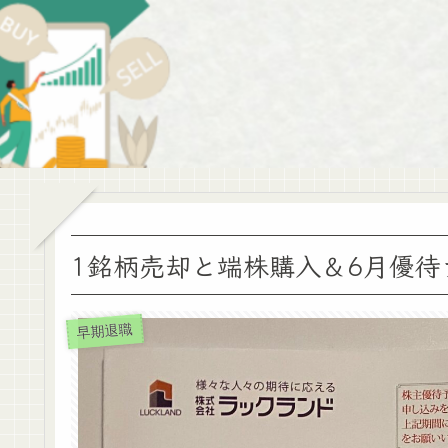
1銘柄売却と端株購入＆6月優
早期退職