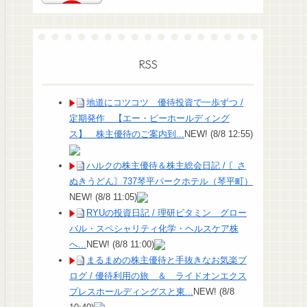
RSS
地道にコツコツ 優待投資で一歩ずつ /
定期発作 【エー・ピーホールディング
ス】 株主優待のご案内到...
NEW!
(8/8 12:55)
ハルクの株主優待＆株主総会日記 / 〘さ
ぬきうどん〙737琴平パークホテル（琴平町）
NEW!
(8/8 11:05)
RYUの投資日記 / 理研ビタミン グロー
バル・スペシャリティ化学・ヘルスケア株
へ...
NEW!
(8/8 11:00)
まるまめの株主優待と手抜きなお気楽ブ
ログ / 優待利用の旅 ＆ ライドオンエクス
プレスホールディングスと東...
NEW!
(8/8