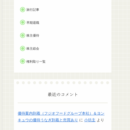
旅行記事
早期退職
株主優待
株主総会
権利取り一覧
最近のコメント
優待案内到着（フジオフードグループ本社）＆ヨン
キュウの優待うなぎ到着と売買あり
に
小坊主
より