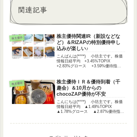
関連記事
株主優待関連IR（新設などな
株主優待
ど）＆RIZAPの特別優待申し
込みが楽しい♪
こんばんは(*^^*) 小坊主です。株価
情報日経平均 +3.45%TOPIX
+2.83%グロース +3.59%優待指
数 +1.49%（うっどさん調べ）株主
優待関連IR 第一生命ホールディング
ス 株主優待制度の拡充に関するお知
株主優待ＩＲ＆優待到着（千
株主優待
らせ マ...
趣会）＆10月からの
chocoZAP優待が不安
こんにちは(*^^*) 小坊主です。株価
情報日経平均 ▲1.49%TOPIX
▲1.78%グロース ▲2.87%優待指
数 ▲1.74%（うっどさん調べ）株主
優待関連IR 名鉄 創業130周年記念株
主優待の実施に関するお知らせ スト
リー...