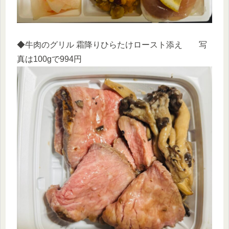
◆牛肉のグリル 霜降りひらたけロースト添え 写
真は100gで994円