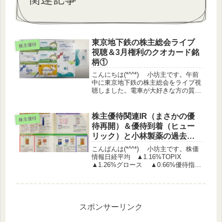
東京地下鉄の株主総会ライブ
株主優待
視聴＆3月権利のクオカード銘
柄①
こんにちは(*^^*) 小坊主です。午前
中に東京地下鉄の株主総会をライブ視
聴しました。電車が大好きな方の質問
は面白いです。相互乗り入れや料金設
定、所要時間などなんでも知ってる感
じで驚きます。都営地下鉄とのサービ
株主優待関連IR（まさかの優
株主優待
ス一本化はぜひ進めていただき...
待再開）＆優待到着（ヒュー
リック）と小林製薬の過去の
優待品要チェックです！
こんばんは(*^^*) 小坊主です。株価
情報日経平均 ▲1.16%TOPIX
▲1.26%グロース ▲0.66%優待指
数 ▲0.29%（うっどさん調べ）株主
優待関連IR エリアクエスト 株主優
待制度の導入に関するお知らせ コー
ア商事 ...
スポンサーリンク