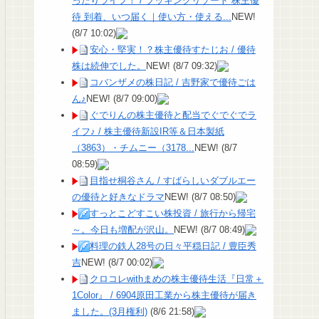
ったりライフ！ / ブッキングリゾート 株主優
待 到着、いつ届く｜使い方・使える...
NEW!
(8/7 10:02)
安心・堅実！？株主優待すたじお / 優待
株は続伸でした。
NEW!
(8/7 09:32)
コバンザメの株日記 / 吉野家で優待ごは
ん♪
NEW!
(8/7 09:00)
ぐでりんの株主優待と配当でぐでぐでラ
イフ♪ / 株主優待新設IR等＆日本製紙
（3863）・チムニー（3178...
NEW!
(8/7
08:59)
目指せ桐谷さん / すばらしいダブルエー
の優待と好きなドラマ
NEW!
(8/7 08:50)
すっとこどすこい株投資 / 旅行から帰宅
～。今日も増配が沢山。
NEW!
(8/7 08:49)
料理の鉄人28号の日々平穏日記 / 豊臣秀
吉
NEW!
(8/7 00:02)
クロコレwithまめの株主優待生活『日常＋
1Color』 / 6904原田工業から株主優待が届き
ました。(3月権利)
(8/6 21:58)