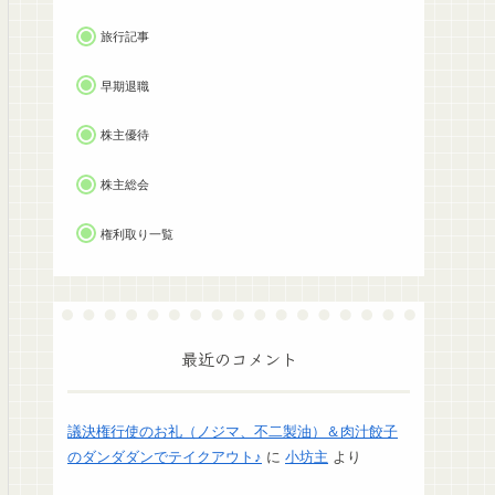
旅行記事
早期退職
株主優待
株主総会
権利取り一覧
最近のコメント
議決権行使のお礼（ノジマ、不二製油）＆肉汁餃子
のダンダダンでテイクアウト♪
に
小坊主
より