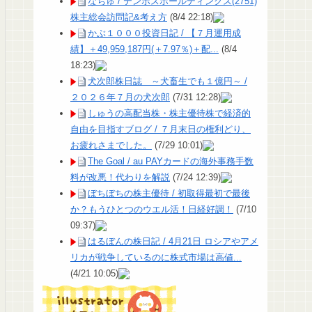
なちゅ / テンポスホールディングス(2751)
株主総会訪問記&考え方
(8/4 22:18)
かぶ１０００投資日記 / 【７月運用成
績】＋49,959,187円(＋7.97％)＋配...
(8/4
18:23)
犬次郎株日誌 ～犬畜生でも１億円～ /
２０２６年７月の犬次郎
(7/31 12:28)
しゅうの高配当株・株主優待株で経済的
自由を目指すブログ / ７月末日の権利どり、
お疲れさまでした。
(7/29 10:01)
The Goal / au PAYカードの海外事務手数
料が改悪！代わりを解説
(7/24 12:39)
ぼちぼちの株主優待 / 初取得最初で最後
か？もうひとつのウエル活！日経好調！
(7/10
09:37)
はるぼんの株日記 / 4月21日 ロシアやアメ
リカが戦争しているのに株式市場は高値...
(4/21 10:05)