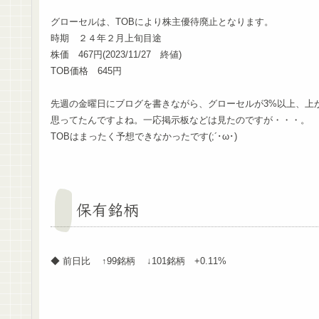
グローセルは、TOBにより株主優待廃止となります。
時期 ２４年２月上旬目途
株価 467円(2023/11/27 終値)
TOB価格 645円
先週の金曜日にブログを書きながら、グローセルが3%以上、上
思ってたんですよね。一応掲示板などは見たのですが・・・。
TOBはまったく予想できなかったです(;´･ω･)
保有銘柄
◆ 前日比 ↑99銘柄 ↓101銘柄 +0.11%