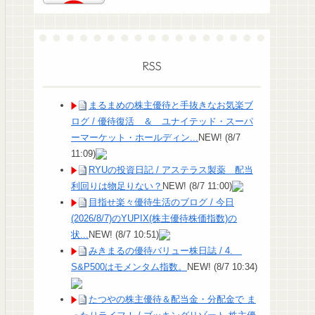
RSS
まるまめの株主優待と手抜きなお気楽ブ
ログ / 優待復活 ＆ ユナイテッド・スーパ
ーマーケット・ホールディン...
NEW!
(8/7
11:09)
RYUの投資日記 / アステラス製薬 配当
利回りは物足りない？
NEW!
(8/7 11:00)
目指せ楽々優待生活のブログ / 今日
(2026/8/7)のYUPIX(株主優待株価指数)の
状...
NEW!
(8/7 10:51)
みきまるの優待バリュー株日誌 / 4.
S&P500はモメンタム指数。
NEW!
(8/7 10:34)
たつやの株主優待＆配当金・分配金で ま