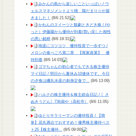
みかんの島から楽しいこといっぱい / ウ
ェルスマネジメントより桃 陽だまり☆が届
きました！
(8/6 21:52)
かれんのスイーツと観劇ときどき株 / (や
っと）伊藤園から優待が到着/買い戻した相性
の悪い銘柄
(8/6 19:31)
地道にコツコツ 優待投資で一歩ずつ /
メロンの食べごろ第二章 【尾家産業】 優
待到着
(8/6 14:03)
ゴマちゃんの初心者でもできる株主優待
マイ日記 / 明日から夏休み10連休です。今日
の夕食は磯丸水産の刺身定食で...
(8/6 13:09)
ハルクの株主優待＆株主総会日記 / 〘さ
ぬきうどん〙736扇や（高松市）
(8/6 11:05)
ゆとりサラリーマンの優待投資 / 【簡
単】花丸満点でおすすめ！優秀株主優待ベス
ト25【株主優待...
(8/5 09:00)