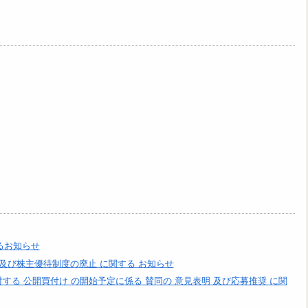
るお知らせ
 及び株主優待制度の廃止 に関する お知らせ
対する 公開買付け の開始予定に係る 賛同の 意見表明 及び応募推奨 に関