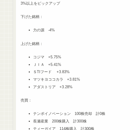
3%以上をピックアップ
下げた銘柄：
力の源 -4%
上げた銘柄：
コジマ +5.75%
ＪＩＡ +5.41%
ＳTIフード +3.83%
マツキヨココカラ +3.81%
アダストリア +3.28%
売買：
テンポイノベーション 100株売却 計0株
長瀬産業 200株購入 計300株
ティーガイア 114株購入 計300株