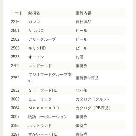
コード
銘柄名
優待内容
2216
カンロ
自社製品
2501
サッポロ
ビール
2502
アサヒグループ
ビール
2503
キリンHD
ビール
2533
オエノン
お酒
2702
マクドナルド
優待券
フジオフードグループ本
2752
優待券or商品
社
2932
ＳＴＩフードHD
サバ缶
3003
ヒューリック
カタログ（グルメ）
3064
ＭｏｎｏｔａＲＯ
カタログ（PB商品）
3097
物語コーポレーション
優待券
3196
ホットランド
優待券
3197
すかいらーくHD
優待券