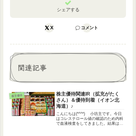
シェアする
X
コメント
関連記事
株主優待関連IR（拡充がたく
株主優待
さん）＆優待到着（イオン北
海道）♪
こんにちは(*^^*) 小坊主です。今日
はコレステロール値の確認のため内科
で血液検査をしてきました。結果は来
週にはわかるそうで、ドキドキします
が、今日の所は一杯飲んじゃおうかな