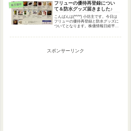
と思ってます♪株価情報日経平均
フリューの優待再登録につい
株主優待
+1.38%TOPIX +1...
て＆防水グッズ届きました♪
こんばんは(*^^*) 小坊主です。今日は
フリューの優待再登録と防水グッズに
ついてとなります。株価情報日経平
均 ▲0.42%TOPIX ▲0.66%マザ
ーズ ▲0.57%優待指数 ▲0.77%
（うっどさん調べ）保有銘柄◆ 前日
比 ...
スポンサーリンク