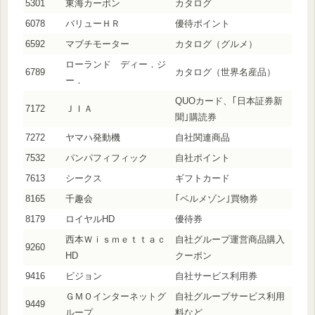
5301
東海カーボン
カタログ
6078
バリューＨＲ
優待ポイント
6592
マブチモーター
カタログ（グルメ）
ローランド ディー．ジ
6789
カタログ（世界名産品）
ー．
QUOカード、｢日本証券新
7172
ＪＩＡ
聞｣購読券
7272
ヤマハ発動機
自社関連商品
7532
パンパフィフィック
自社ポイント
7613
シークス
ギフトカード
8165
千趣会
｢ベルメゾン｣買物券
8179
ロイヤルHD
優待券
西本Ｗｉｓｍｅｔｔａｃ
自社グループ運営商品購入
9260
HD
クーポン
9416
ビジョン
自社サービス利用券
ＧＭＯインターネットグ
自社グループサービス利用
9449
ループ
料など