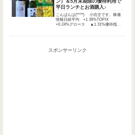
ン）＆5月末期限の優待利用で
平日ランチとお酒購入♪
こんばんは(*^^*) 小坊主です。株価
情報日経平均 +1.39%TOPIX
+0.24%グロース ▲1.31%優待指
数 ▲0.32%（うっどさん調べ）保有
銘柄◆ 前日比 ↑100銘柄 ↓160銘
柄 ▲0.32%3%以上を...
スポンサーリンク