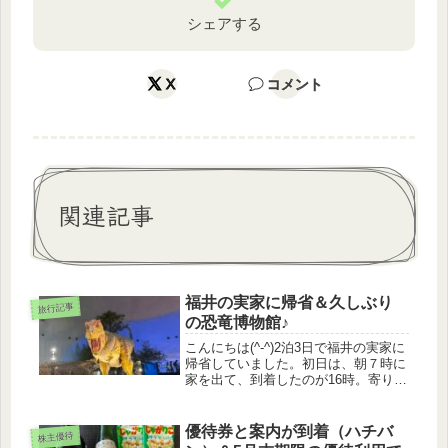
シェアする
X
コメント
関連記事
福井の実家に帰省＆久しぶり
旅行記事
の恐竜博物館♪
こんにちは(^-^)2泊3日で福井の実家に
帰省していました。初日は、朝７時に
家を出て、到着したのが16時。寄り道
はしてないけれど、のんびり運転で行
くと、そのくらいかかります。実家に
着くと、庭の果物が今年は豊作だと父
優待券と案内が到着（ハチバ
株主優待
が喜んでいました。りんごが...