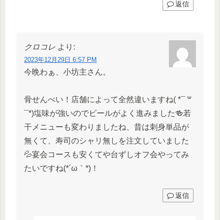
返信
クロコレ
より:
2023年12月29日 6:57 PM
今晩わぁ、小坊主さん。
骨せんべい！店舗によって全然違いますね( *¯ ꒳
¯*)塩味が強いのでビールがよく進みました🍻若
干メニューも変わりましたね、昔は刺身単品が
無くて、寿司のシャリ無しを注文していました
💦宴会コースも安くてや台ずしオフ会やってみ
たいですね(*´ω｀*)！
返信