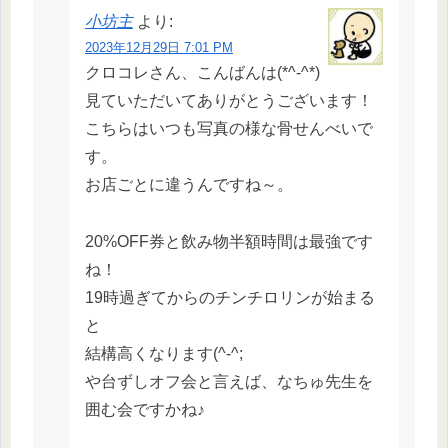
小坊主
より:
2023年12月29日 7:01 PM
クロコレさん、こんばんは(*^-^*)
見ていただいてありがとうございます！
こちらはいつも写真の様な骨せんべいで
す。
お店ごとに違うんですね～。
20%OFF券と飲み物半額時間は最強です
ね！
19時過ぎてからのチンチロリンが始まる
と
結構高くなります(^-^;
や台ずしオフ会と言えば、なちゅ先生を
囲む会ですかね♪