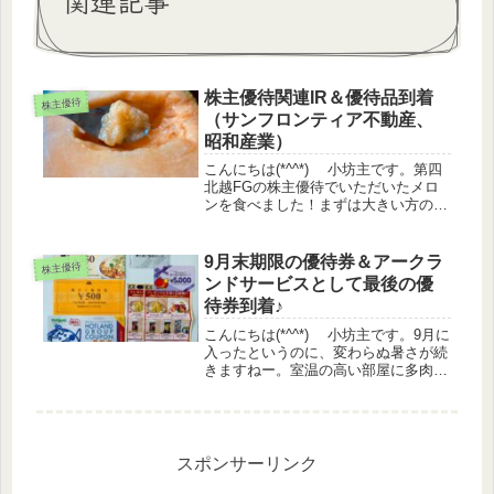
関連記事
株主優待関連IR＆優待品到着
株主優待
（サンフロンティア不動産、
昭和産業）
こんにちは(*^^*) 小坊主です。第四
北越FGの株主優待でいただいたメロ
ンを食べました！まずは大きい方のメ
ロンから。2人で半分ずついただきま
したが、とても熟していて甘くて美味
しかったです♪ちょっと欲張って一気
9月末期限の優待券＆アークラ
株主優待
に食べすぎてしまったのは反省...
ンドサービスとして最後の優
待券到着♪
こんにちは(*^^*) 小坊主です。9月に
入ったというのに、変わらぬ暑さが続
きますねー。室温の高い部屋に多肉を
置いているのですが、バテバテ状態。
ブログ書き終えたら多肉のお世話をし
なくては(^-^;9月末期限の優待券9月末
期限の優待券の棚卸...
スポンサーリンク