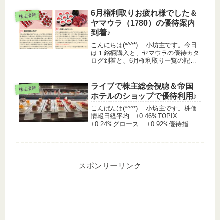
6月権利取りお疲れ様でした＆
株主優待
ヤマウラ（1780）の優待案内
到着♪
こんにちは(*^^*) 小坊主です。今日
は１銘柄購入と、ヤマウラの優待カタ
ログ到着と、6月権利取り一覧の記事
となります。株価情報日経平均
+2.02%TOPIX +1.99%マザーズ
+0.95%優待指数 +1.26%（うっど
ライブで株主総会視聴＆帝国
株主優待
さん調べ...
ホテルのショップで優待利用♪
こんばんは(*^^*) 小坊主です。株価
情報日経平均 +0.46%TOPIX
+0.24%グロース +0.92%優待指
数 +0.19%（うっどさん調べ）株主
優待関連IR エリアクエスト 株主優
待制度の変更（拡充）に関するお知ら
せ内容メ...
スポンサーリンク