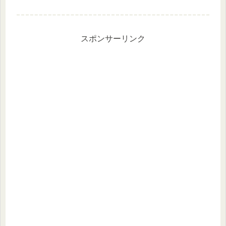
まるくらいの気候はウォーングには最
適ですね♪優待案内到着 綿半ホール
ディングス9月権利 綿半ホールディ
ングスの優待案内が届きました...
スポンサーリンク