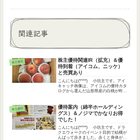
関連記事
株主優待関連IR（拡充）＆優
株主優待
待到着（アイコム、ニッケ）
と売買あり
こんにちは(*^^*) 小坊主です。アイ
キャッチ画像は、アイコムの優待カタ
ログから選んだ山形県産の白桃が昨日
届きました。桃1個あたりの重さは300
～350gで６個入っていました♪試しに
１つ実食。もう少し追熟させて方が良
優待案内（綿半ホールディン
株主優待
さそうです。株価情報...
グス）＆ノジマでかなりお得
でした！
こんにちは(*^^*) 小坊主です。ドラ
クエウォークのイベント目的で結構が
んばって歩きました。歩くと身体が温